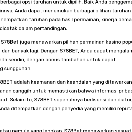
rbagai opsi taruhan untuk dipilih. Baik Anda penggem
 lainnya, Anda dapat menemukan berbagai pilihan taruhan
nempatkan taruhan pada hasil permainan, kinerja pema
 dicetak dalam pertandingan.
, S78Bet juga menawarkan pilihan permainan kasino pop
tte, dan banyak lagi. Dengan S78BET, Anda dapat mengala
da sendiri, dengan bonus tambahan untuk dapat
g sungguhan.
S78BET adalah keamanan dan keandalan yang ditawarkan
nan canggih untuk memastikan bahwa informasi pribad
. Selain itu, S78BET sepenuhnya berlisensi dan diatur
nda ditempatkan dengan penyedia yang memiliki reputa
atau pemula yang lengkap, S78Bet menawarkan sesuat