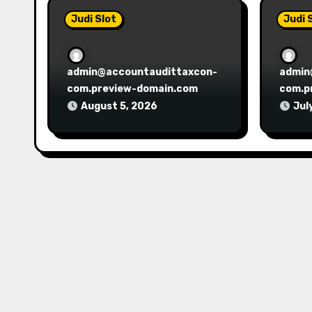
i
Judi Slot
Judi 
g
Pengertian Winlose99 :
Meng
Yang Perlu Diketahui
adala
admin@accountaudittaxcon-
admin
a
bagi 
com.preview-domain.com
com.p
Saja
t
August 5, 2026
Jul
i
o
n