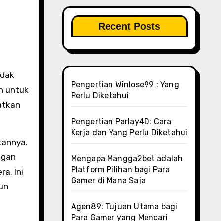
Recent Posts
idak
Pengertian Winlose99 : Yang
an untuk
Perlu Diketahui
atkan
Pengertian Parlay4D: Cara
Kerja dan Yang Perlu Diketahui
kannya.
ngan
Mengapa Mangga2bet adalah
Platform Pilihan bagi Para
a. Ini
Gamer di Mana Saja
pun
Agen89: Tujuan Utama bagi
Para Gamer yang Mencari