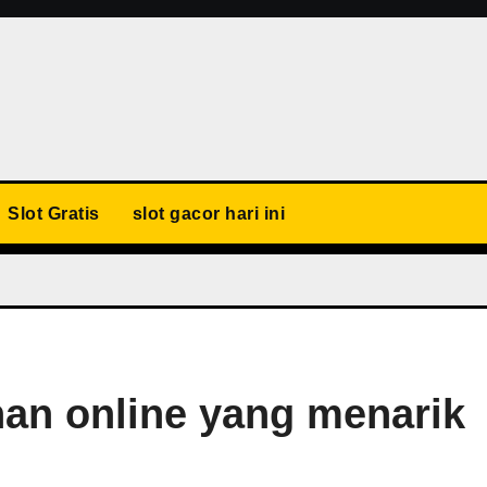
Slot Gratis
slot gacor hari ini
an online yang menarik