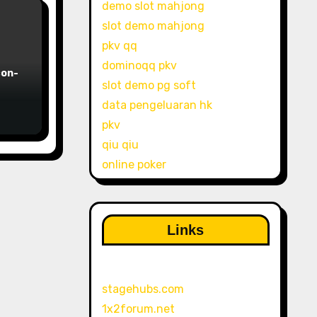
demo slot mahjong
slot demo mahjong
pkv qq
a
dominoqq pkv
on-
slot demo pg soft
data pengeluaran hk
pkv
qiu qiu
online poker
Links
stagehubs.com
1x2forum.net