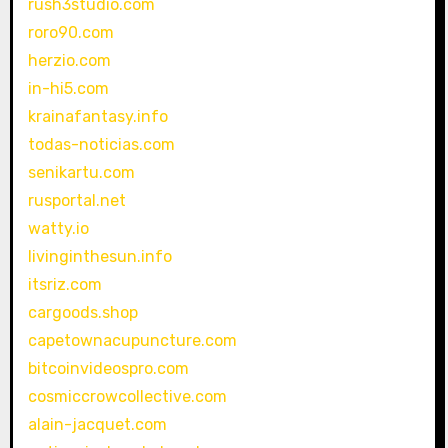
rush3studio.com
roro90.com
herzio.com
in-hi5.com
krainafantasy.info
todas-noticias.com
senikartu.com
rusportal.net
watty.io
livinginthesun.info
itsriz.com
cargoods.shop
capetownacupuncture.com
bitcoinvideospro.com
cosmiccrowcollective.com
alain-jacquet.com