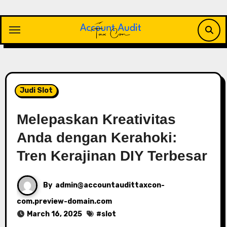
Skip
to
content
Judi Slot
Melepaskan Kreativitas
Anda dengan Kerahoki:
Tren Kerajinan DIY Terbesar
By
admin@accountaudittaxcon-
com.preview-domain.com
March 16, 2025
#
slot