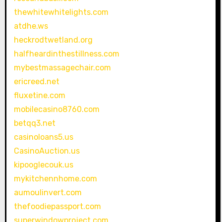
thewhitewhitelights.com
atdhe.ws
heckrodtwetland.org
halfheardinthestillness.com
mybestmassagechair.com
ericreed.net
fluxetine.com
mobilecasino8760.com
betqq3.net
casinoloans5.us
CasinoAuction.us
kipooglecouk.us
mykitchennhome.com
aumoulinvert.com
thefoodiepassport.com
superwindowproject.com