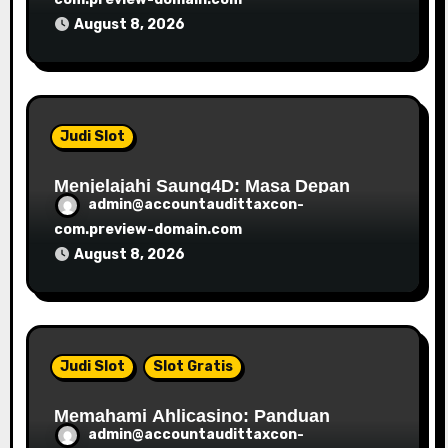
i
August 8, 2026
o
n
Judi Slot
Menjelajahi Saung4D: Masa Depan
admin@accountaudittaxcon-
Game Online
com.preview-domain.com
August 8, 2026
Judi Slot
Slot Gratis
Memahami Ahlicasino: Panduan
admin@accountaudittaxcon-
Komprehensif untuk Penjudi