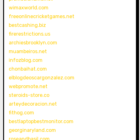
wimaxworld.com
freeonlinecricketgames.net
bestcashing.biz
firerestrictions.us
archiesbrooklyn.com
muambeiros.net
infozblog.com
chonbaihat.com
elblogdeoscargonzalez.com
webpromote.net
steroids-store.co
arteydecoracion.net
fithog.com
bestlaptopbestmonitor.com
georginaryland.com
roseandbasil.com