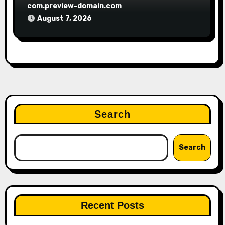
com.preview-domain.com
August 7, 2026
Search
Search
Recent Posts