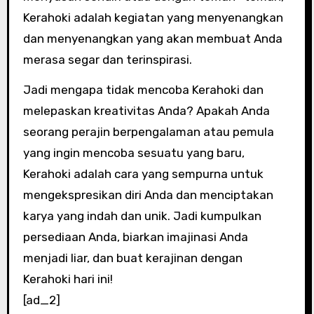
Kerahoki adalah kegiatan yang menyenangkan
dan menyenangkan yang akan membuat Anda
merasa segar dan terinspirasi.
Jadi mengapa tidak mencoba Kerahoki dan
melepaskan kreativitas Anda? Apakah Anda
seorang perajin berpengalaman atau pemula
yang ingin mencoba sesuatu yang baru,
Kerahoki adalah cara yang sempurna untuk
mengekspresikan diri Anda dan menciptakan
karya yang indah dan unik. Jadi kumpulkan
persediaan Anda, biarkan imajinasi Anda
menjadi liar, dan buat kerajinan dengan
Kerahoki hari ini!
[ad_2]