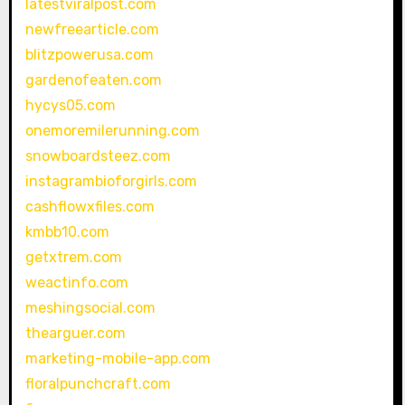
latestviralpost.com
newfreearticle.com
blitzpowerusa.com
gardenofeaten.com
hycys05.com
onemoremilerunning.com
snowboardsteez.com
instagrambioforgirls.com
cashflowxfiles.com
kmbb10.com
getxtrem.com
weactinfo.com
meshingsocial.com
thearguer.com
marketing-mobile-app.com
floralpunchcraft.com