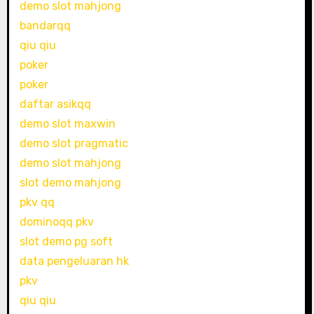
demo slot mahjong
bandarqq
qiu qiu
poker
poker
daftar asikqq
demo slot maxwin
demo slot pragmatic
demo slot mahjong
slot demo mahjong
pkv qq
dominoqq pkv
slot demo pg soft
data pengeluaran hk
pkv
qiu qiu