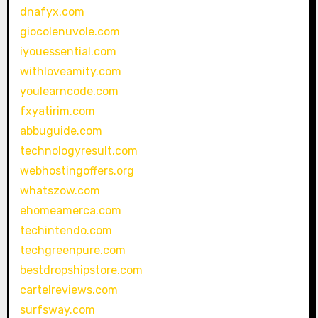
dnafyx.com
giocolenuvole.com
iyouessential.com
withloveamity.com
youlearncode.com
fxyatirim.com
abbuguide.com
technologyresult.com
webhostingoffers.org
whatszow.com
ehomeamerca.com
techintendo.com
techgreenpure.com
bestdropshipstore.com
cartelreviews.com
surfsway.com