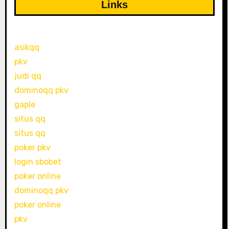
Links
asikqq
pkv
judi qq
dominoqq pkv
gaple
situs qq
situs qq
poker pkv
login sbobet
poker online
dominoqq pkv
poker online
pkv