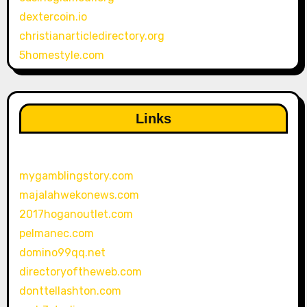
dextercoin.io
christianarticledirectory.org
5homestyle.com
Links
mygamblingstory.com
majalahwekonews.com
2017hoganoutlet.com
pelmanec.com
domino99qq.net
directoryoftheweb.com
donttellashton.com