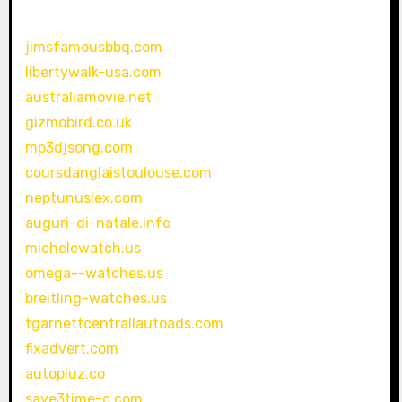
jimsfamousbbq.com
libertywalk-usa.com
australiamovie.net
gizmobird.co.uk
mp3djsong.com
coursdanglaistoulouse.com
neptunuslex.com
auguri-di-natale.info
michelewatch.us
omega--watches.us
breitling-watches.us
tgarnettcentrallautoads.com
fixadvert.com
autopluz.co
save3time-c.com