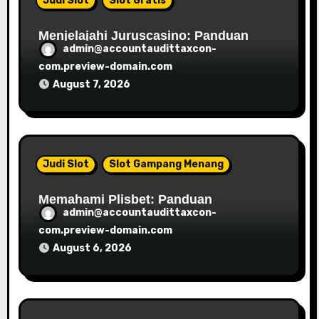
g
Judi Slot
Slot Gratis
a
Menjelajahi Juruscasino: Panduan
admin@accountaudittaxcon-
Anda Menuju Kesuksesan Permainan
t
Online
com.preview-domain.com
i
August 7, 2026
o
n
Judi Slot
Slot Gampang Menang
Memahami Plisbet: Panduan
admin@accountaudittaxcon-
Komprehensif
com.preview-domain.com
August 6, 2026