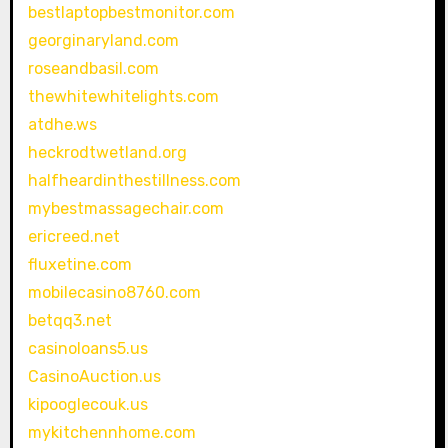
bestlaptopbestmonitor.com
georginaryland.com
roseandbasil.com
thewhitewhitelights.com
atdhe.ws
heckrodtwetland.org
halfheardinthestillness.com
mybestmassagechair.com
ericreed.net
fluxetine.com
mobilecasino8760.com
betqq3.net
casinoloans5.us
CasinoAuction.us
kipooglecouk.us
mykitchennhome.com