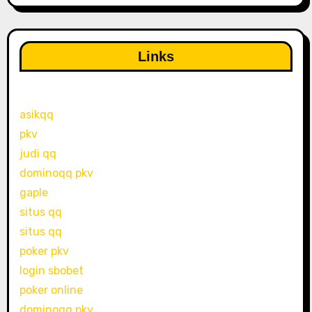
Links
asikqq
pkv
judi qq
dominoqq pkv
gaple
situs qq
situs qq
poker pkv
login sbobet
poker online
dominoqq pkv