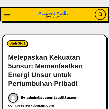
Skip
to
content
Judi Slot
Melepaskan Kekuatan
5unsur: Memanfaatkan
Energi Unsur untuk
Pertumbuhan Pribadi
By
admin@accountaudittaxcon-
com.preview-domain.com