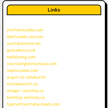
Links
jimsfamousbbq.com
libertywalk-usa.com
australiamovie.net
gizmobird.co.uk
mp3djsong.com
coursdanglaistoulouse.com
neptunuslex.com
auguri-di-natale.info
michelewatch.us
omega--watches.us
breitling-watches.us
tgarnettcentrallautoads.com