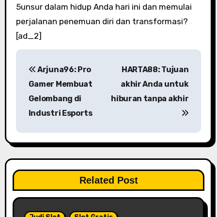
5unsur dalam hidup Anda hari ini dan memulai
perjalanan penemuan diri dan transformasi?
[ad_2]
P
Arjuna96: Pro
HARTA88: Tujuan
o
Gamer Membuat
akhir Anda untuk
s
Gelombang di
hiburan tanpa akhir
Industri Esports
t
n
a
v
Related Post
i