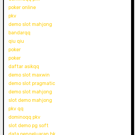
poker online
pkv
demo slot mahjong
bandarqq
qiu qiu
poker
poker
daftar asikqq
demo slot maxwin
demo slot pragmatic
demo slot mahjong
slot demo mahjong
pkv qq
dominoqq pkv
slot demo pg soft
data pengeluaran hk