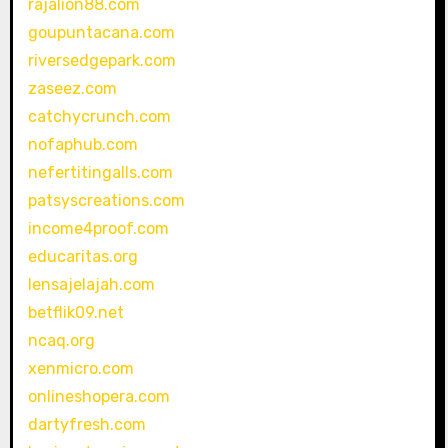
rajalion88.com
goupuntacana.com
riversedgepark.com
zaseez.com
catchycrunch.com
nofaphub.com
nefertitingalls.com
patsyscreations.com
income4proof.com
educaritas.org
lensajelajah.com
betflik09.net
ncaq.org
xenmicro.com
onlineshopera.com
dartyfresh.com