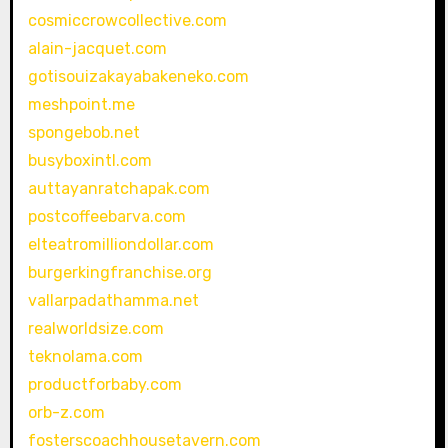
cosmiccrowcollective.com
alain-jacquet.com
gotisouizakayabakeneko.com
meshpoint.me
spongebob.net
busyboxintl.com
auttayanratchapak.com
postcoffeebarva.com
elteatromilliondollar.com
burgerkingfranchise.org
vallarpadathamma.net
realworldsize.com
teknolama.com
productforbaby.com
orb-z.com
fosterscoachhousetavern.com