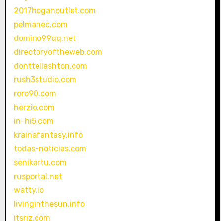
2017hoganoutlet.com
pelmanec.com
domino99qq.net
directoryoftheweb.com
donttellashton.com
rush3studio.com
roro90.com
herzio.com
in-hi5.com
krainafantasy.info
todas-noticias.com
senikartu.com
rusportal.net
watty.io
livinginthesun.info
itsriz.com