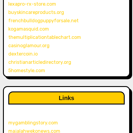
lexapro-rx-store.com
buyskincareproducts.org
frenchbulldogpuppyforsale.net
kogamasquid.com
themultiplicationtablechart.com
casinoglamour.org
dextercoin.io
christianarticledirectory.org
5homestyle.com
Links
mygamblingstory.com
majalahwekonews.com