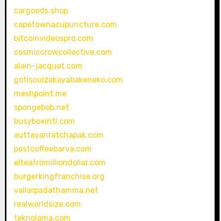
cargoods.shop
capetownacupuncture.com
bitcoinvideospro.com
cosmiccrowcollective.com
alain-jacquet.com
gotisouizakayabakeneko.com
meshpoint.me
spongebob.net
busyboxintl.com
auttayanratchapak.com
postcoffeebarva.com
elteatromilliondollar.com
burgerkingfranchise.org
vallarpadathamma.net
realworldsize.com
teknolama.com