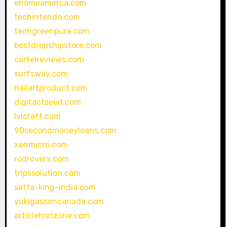
ehomeamerca.com
techintendo.com
techgreenpure.com
bestdropshipstore.com
cartelreviews.com
surfsway.com
nailartproduct.com
digitactseed.com
lvlcraft.com
90secondmoneyloans.com
xenmicro.com
rodrovers.com
tripssolution.com
satta-king-india.com
yukigassencanada.com
articlehorizone.com