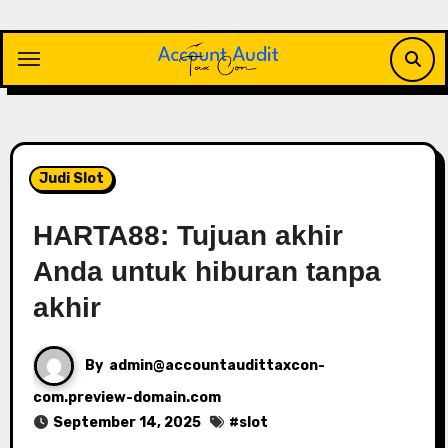
Skip
to
content
Judi Slot
HARTA88: Tujuan akhir
Anda untuk hiburan tanpa
akhir
By
admin@accountaudittaxcon-
com.preview-domain.com
September 14, 2025
#
slot