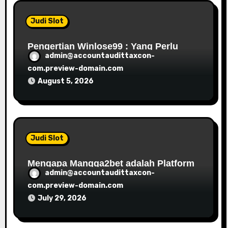
a
Judi Slot
t
Pengertian Winlose99 : Yang Perlu
i
admin@accountaudittaxcon-
Diketahui
com.preview-domain.com
o
August 5, 2026
n
Judi Slot
Mengapa Mangga2bet adalah Platform
admin@accountaudittaxcon-
Pilihan bagi Para Gamer di Mana Saja
com.preview-domain.com
July 29, 2026