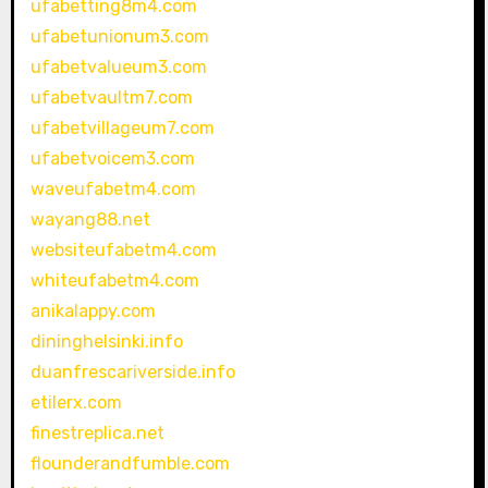
ufabetting8m4.com
ufabetunionum3.com
ufabetvalueum3.com
ufabetvaultm7.com
ufabetvillageum7.com
ufabetvoicem3.com
waveufabetm4.com
wayang88.net
websiteufabetm4.com
whiteufabetm4.com
anikalappy.com
dininghelsinki.info
duanfrescariverside.info
etilerx.com
finestreplica.net
flounderandfumble.com