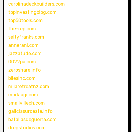
carolinadeckbuilders.com
topinvestingblog.com
top50tools.com
the-rep.com
saltyfranks.com
annerani.com
jazzatude.com
0022pa.com
zeroshare.info
bilesinc.com
milaretreatnz.com
modaagi.com
smallvilleph.com
galiciasuroeste.info
batallasdeguerra.com
dregstudios.com