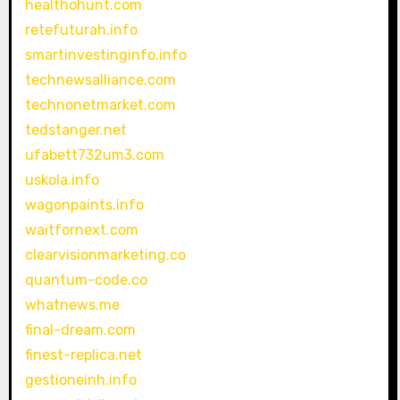
healthohunt.com
retefuturah.info
smartinvestinginfo.info
technewsalliance.com
technonetmarket.com
tedstanger.net
ufabett732um3.com
uskola.info
wagonpaints.info
waitfornext.com
clearvisionmarketing.co
quantum-code.co
whatnews.me
final-dream.com
finest-replica.net
gestioneinh.info