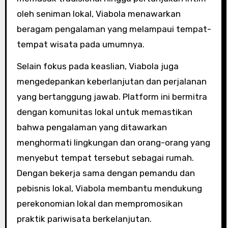
oleh seniman lokal, Viabola menawarkan
beragam pengalaman yang melampaui tempat-
tempat wisata pada umumnya.
Selain fokus pada keaslian, Viabola juga
mengedepankan keberlanjutan dan perjalanan
yang bertanggung jawab. Platform ini bermitra
dengan komunitas lokal untuk memastikan
bahwa pengalaman yang ditawarkan
menghormati lingkungan dan orang-orang yang
menyebut tempat tersebut sebagai rumah.
Dengan bekerja sama dengan pemandu dan
pebisnis lokal, Viabola membantu mendukung
perekonomian lokal dan mempromosikan
praktik pariwisata berkelanjutan.