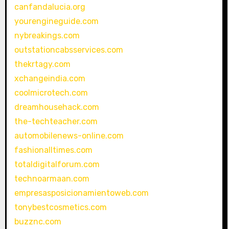
canfandalucia.org
yourengineguide.com
nybreakings.com
outstationcabsservices.com
thekrtagy.com
xchangeindia.com
coolmicrotech.com
dreamhousehack.com
the-techteacher.com
automobilenews-online.com
fashionalltimes.com
totaldigitalforum.com
technoarmaan.com
empresasposicionamientoweb.com
tonybestcosmetics.com
buzznc.com