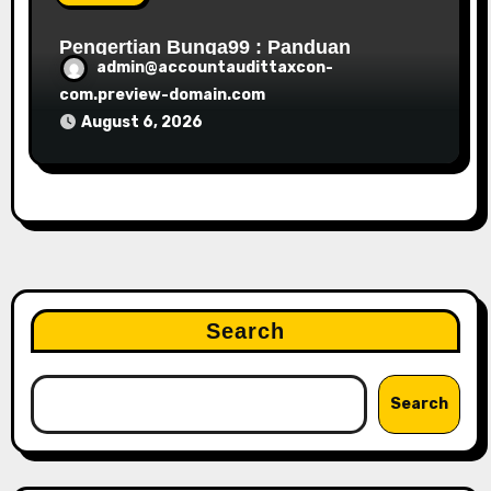
Pengertian Bunga99 : Panduan
admin@accountaudittaxcon-
Lengkap
com.preview-domain.com
August 6, 2026
Search
Search