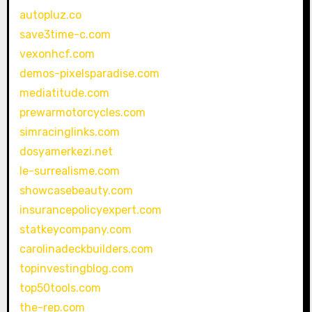
autopluz.co
save3time-c.com
vexonhcf.com
demos-pixelsparadise.com
mediatitude.com
prewarmotorcycles.com
simracinglinks.com
dosyamerkezi.net
le-surrealisme.com
showcasebeauty.com
insurancepolicyexpert.com
statkeycompany.com
carolinadeckbuilders.com
topinvestingblog.com
top50tools.com
the-rep.com