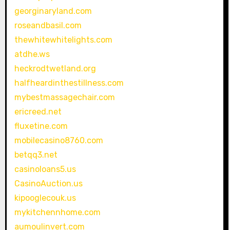
georginaryland.com
roseandbasil.com
thewhitewhitelights.com
atdhe.ws
heckrodtwetland.org
halfheardinthestillness.com
mybestmassagechair.com
ericreed.net
fluxetine.com
mobilecasino8760.com
betqq3.net
casinoloans5.us
CasinoAuction.us
kipooglecouk.us
mykitchennhome.com
aumoulinvert.com