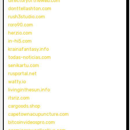
directoryoftheweb.com
donttellashton.com
rush3studio.com
roro90.com
herzio.com
in-hi5.com
krainafantasy.info
todas-noticias.com
senikartu.com
rusportal.net
watty.io
livinginthesun.info
itsriz.com
cargoods.shop
capetownacupuncture.com
bitcoinvideospro.com