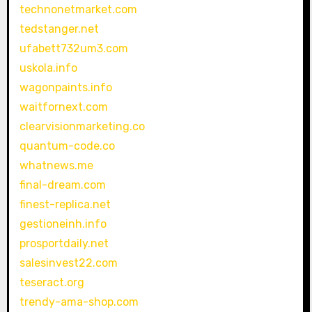
technonetmarket.com
tedstanger.net
ufabett732um3.com
uskola.info
wagonpaints.info
waitfornext.com
clearvisionmarketing.co
quantum-code.co
whatnews.me
final-dream.com
finest-replica.net
gestioneinh.info
prosportdaily.net
salesinvest22.com
teseract.org
trendy-ama-shop.com