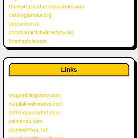
themultiplicationtablechart.com
casinoglamour.org
dextercoin.io
christianarticledirectory.org
5homestyle.com
Links
mygamblingstory.com
majalahwekonews.com
2017hoganoutlet.com
pelmanec.com
domino99qq.net