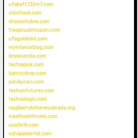
ufabett732m7.com
visiofood.com
droidwindow.com
freeprsubmission.com
ufagold666.com
myinteriorblog.com
bnewsindia.com
techiepick.com
bamzyshop.com
pondycars.com
techonfutures.com
techoologic.com
raspberryketonescanada.org
medihealthrules.com
usathrill.com
vshapedental.com