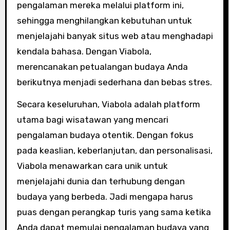
pengalaman mereka melalui platform ini,
sehingga menghilangkan kebutuhan untuk
menjelajahi banyak situs web atau menghadapi
kendala bahasa. Dengan Viabola,
merencanakan petualangan budaya Anda
berikutnya menjadi sederhana dan bebas stres.
Secara keseluruhan, Viabola adalah platform
utama bagi wisatawan yang mencari
pengalaman budaya otentik. Dengan fokus
pada keaslian, keberlanjutan, dan personalisasi,
Viabola menawarkan cara unik untuk
menjelajahi dunia dan terhubung dengan
budaya yang berbeda. Jadi mengapa harus
puas dengan perangkap turis yang sama ketika
Anda dapat memulai pengalaman budaya yang