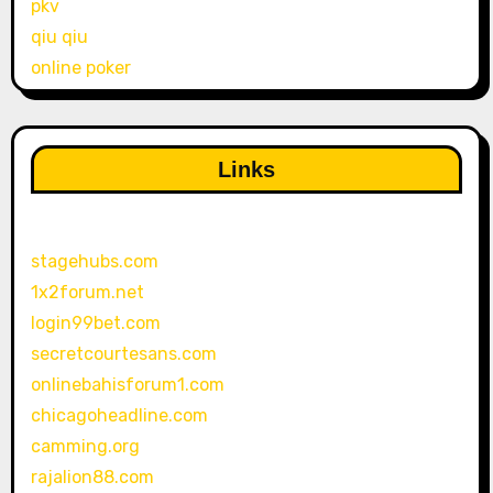
pkv
qiu qiu
online poker
Links
stagehubs.com
1x2forum.net
login99bet.com
secretcourtesans.com
onlinebahisforum1.com
chicagoheadline.com
camming.org
rajalion88.com