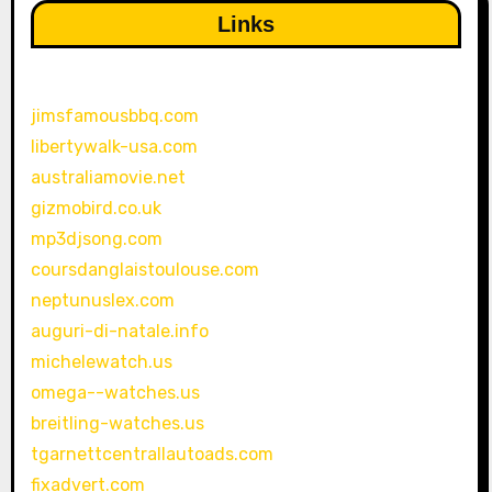
Links
jimsfamousbbq.com
libertywalk-usa.com
australiamovie.net
gizmobird.co.uk
mp3djsong.com
coursdanglaistoulouse.com
neptunuslex.com
auguri-di-natale.info
michelewatch.us
omega--watches.us
breitling-watches.us
tgarnettcentrallautoads.com
fixadvert.com