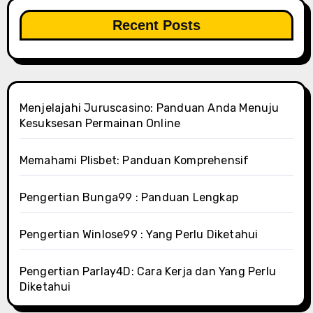
Recent Posts
Menjelajahi Juruscasino: Panduan Anda Menuju
Kesuksesan Permainan Online
Memahami Plisbet: Panduan Komprehensif
Pengertian Bunga99 : Panduan Lengkap
Pengertian Winlose99 : Yang Perlu Diketahui
Pengertian Parlay4D: Cara Kerja dan Yang Perlu
Diketahui