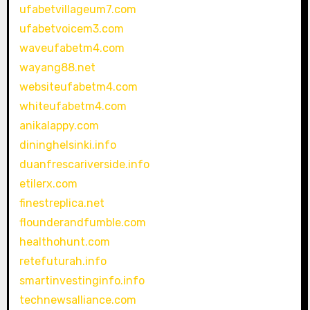
ufabetvillageum7.com
ufabetvoicem3.com
waveufabetm4.com
wayang88.net
websiteufabetm4.com
whiteufabetm4.com
anikalappy.com
dininghelsinki.info
duanfrescariverside.info
etilerx.com
finestreplica.net
flounderandfumble.com
healthohunt.com
retefuturah.info
smartinvestinginfo.info
technewsalliance.com