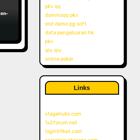
pkv qq
if
on-
dominoqq pkv
slot demo pg soft
data pengeluaran hk
pkv
qiu qiu
online poker
Links
stagehubs.com
1x2forum.net
login99bet.com