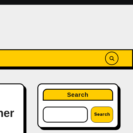
Search
ner
Search