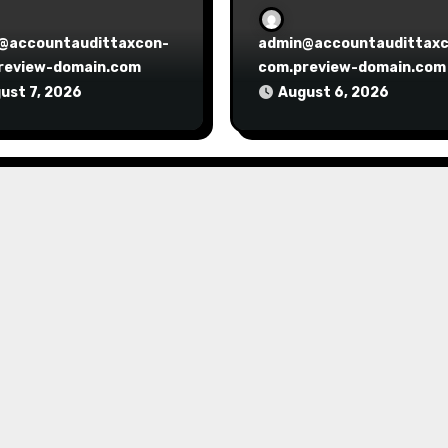
lajahi Juruscasino:
Memahami Plisbet:
uan Anda Menuju
Panduan Komprehens
@accountaudittaxcon-
admin@accountaudittaxc
ksesan Permainan
review-domain.com
com.preview-domain.com
e
ust 7, 2026
August 6, 2026