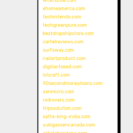
whatszow.com
ehomeamerca.com
techintendo.com
techgreenpure.com
bestdropshipstore.com
cartelreviews.com
surfsway.com
nailartproduct.com
digitactseed.com
lvlcraft.com
90secondmoneyloans.com
xenmicro.com
rodrovers.com
tripssolution.com
satta-king-india.com
yukigassencanada.com