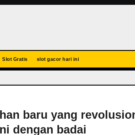
Slot Gratis
slot gacor hari ini
uhan baru yang revolusio
ini dengan badai