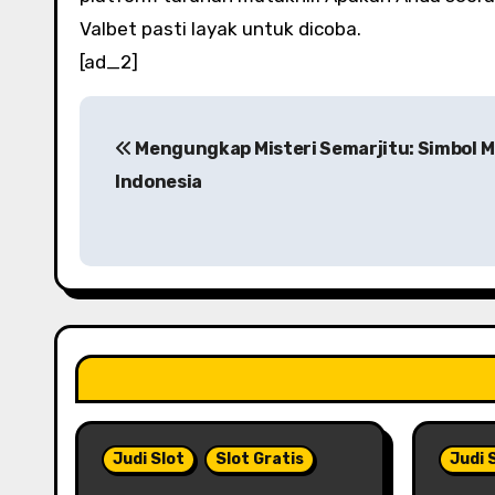
Valbet pasti layak untuk dicoba.
[ad_2]
P
Mengungkap Misteri Semarjitu: Simbol M
o
Indonesia
s
t
n
a
v
i
Judi Slot
Slot Gratis
Judi 
g