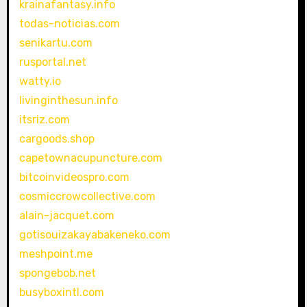
krainafantasy.info
todas-noticias.com
senikartu.com
rusportal.net
watty.io
livinginthesun.info
itsriz.com
cargoods.shop
capetownacupuncture.com
bitcoinvideospro.com
cosmiccrowcollective.com
alain-jacquet.com
gotisouizakayabakeneko.com
meshpoint.me
spongebob.net
busyboxintl.com