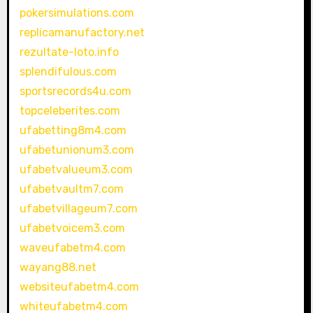
pokersimulations.com
replicamanufactory.net
rezultate-loto.info
splendifulous.com
sportsrecords4u.com
topceleberites.com
ufabetting8m4.com
ufabetunionum3.com
ufabetvalueum3.com
ufabetvaultm7.com
ufabetvillageum7.com
ufabetvoicem3.com
waveufabetm4.com
wayang88.net
websiteufabetm4.com
whiteufabetm4.com