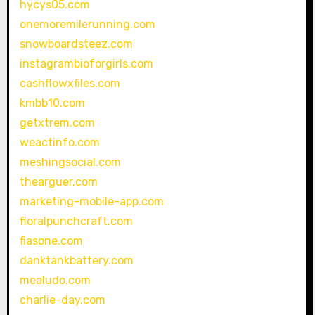
hycys05.com
onemoremilerunning.com
snowboardsteez.com
instagrambioforgirls.com
cashflowxfiles.com
kmbb10.com
getxtrem.com
weactinfo.com
meshingsocial.com
thearguer.com
marketing-mobile-app.com
floralpunchcraft.com
fiasone.com
danktankbattery.com
mealudo.com
charlie-day.com