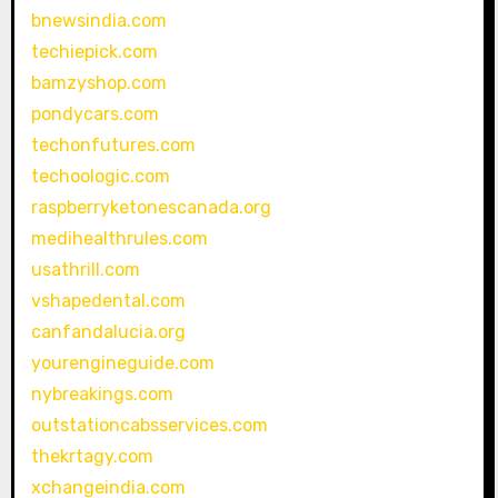
bnewsindia.com
techiepick.com
bamzyshop.com
pondycars.com
techonfutures.com
techoologic.com
raspberryketonescanada.org
medihealthrules.com
usathrill.com
vshapedental.com
canfandalucia.org
yourengineguide.com
nybreakings.com
outstationcabsservices.com
thekrtagy.com
xchangeindia.com