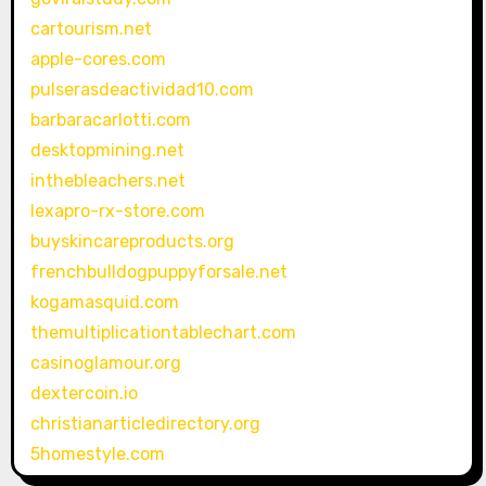
cartourism.net
apple-cores.com
pulserasdeactividad10.com
barbaracarlotti.com
desktopmining.net
inthebleachers.net
lexapro-rx-store.com
buyskincareproducts.org
frenchbulldogpuppyforsale.net
kogamasquid.com
themultiplicationtablechart.com
casinoglamour.org
dextercoin.io
christianarticledirectory.org
5homestyle.com