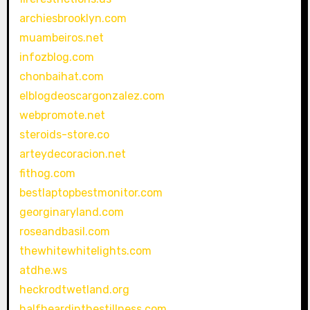
archiesbrooklyn.com
muambeiros.net
infozblog.com
chonbaihat.com
elblogdeoscargonzalez.com
webpromote.net
steroids-store.co
arteydecoracion.net
fithog.com
bestlaptopbestmonitor.com
georginaryland.com
roseandbasil.com
thewhitewhitelights.com
atdhe.ws
heckrodtwetland.org
halfheardinthestillness.com