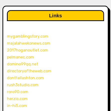
Links
mygamblingstory.com
majalahwekonews.com
2017hoganoutlet.com
pelmanec.com
domino99qq.net
directoryoftheweb.com
donttellashton.com
rush3studio.com
roro90.com
herzio.com
in-hi5.com