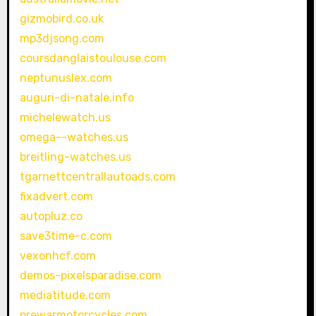
gizmobird.co.uk
mp3djsong.com
coursdanglaistoulouse.com
neptunuslex.com
auguri-di-natale.info
michelewatch.us
omega--watches.us
breitling-watches.us
tgarnettcentrallautoads.com
fixadvert.com
autopluz.co
save3time-c.com
vexonhcf.com
demos-pixelsparadise.com
mediatitude.com
prewarmotorcycles.com