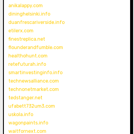
anikalappy.com
dininghelsinki.info
duanfrescariverside.info
etilerx.com
finestreplica.net
flounderandfumble.com
healthohunt.com
retefuturah.info
smartinvestinginfo.info
technewsalliance.com
technonetmarket.com
tedstanger.net
ufabett732um3.com
uskola.info
wagonpaints.info
waitfornext.com