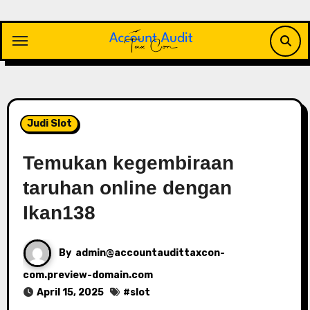
Skip
to
content
Judi Slot
Temukan kegembiraan
taruhan online dengan
Ikan138
By
admin@accountaudittaxcon-
com.preview-domain.com
April 15, 2025
#
slot