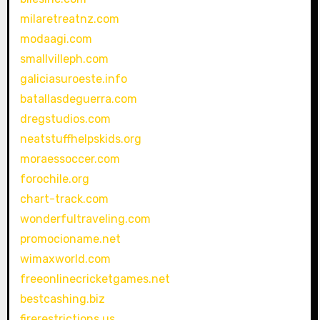
milaretreatnz.com
modaagi.com
smallvilleph.com
galiciasuroeste.info
batallasdeguerra.com
dregstudios.com
neatstuffhelpskids.org
moraessoccer.com
forochile.org
chart-track.com
wonderfultraveling.com
promocioname.net
wimaxworld.com
freeonlinecricketgames.net
bestcashing.biz
firerestrictions.us