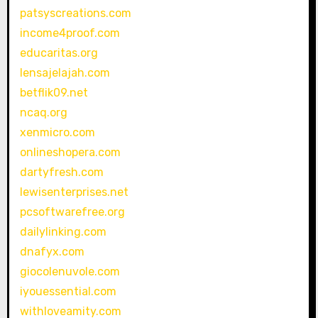
patsyscreations.com
income4proof.com
educaritas.org
lensajelajah.com
betflik09.net
ncaq.org
xenmicro.com
onlineshopera.com
dartyfresh.com
lewisenterprises.net
pcsoftwarefree.org
dailylinking.com
dnafyx.com
giocolenuvole.com
iyouessential.com
withloveamity.com