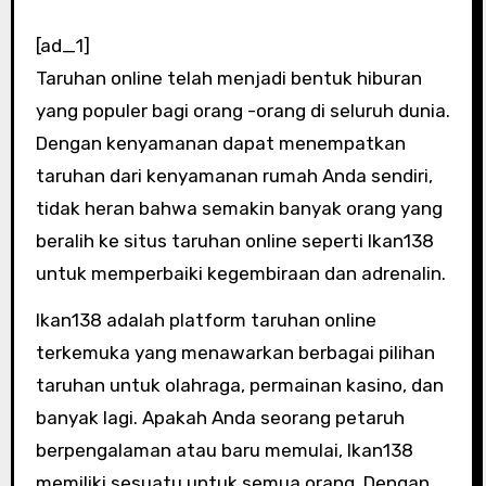
[ad_1]
Taruhan online telah menjadi bentuk hiburan
yang populer bagi orang -orang di seluruh dunia.
Dengan kenyamanan dapat menempatkan
taruhan dari kenyamanan rumah Anda sendiri,
tidak heran bahwa semakin banyak orang yang
beralih ke situs taruhan online seperti Ikan138
untuk memperbaiki kegembiraan dan adrenalin.
Ikan138 adalah platform taruhan online
terkemuka yang menawarkan berbagai pilihan
taruhan untuk olahraga, permainan kasino, dan
banyak lagi. Apakah Anda seorang petaruh
berpengalaman atau baru memulai, Ikan138
memiliki sesuatu untuk semua orang. Dengan