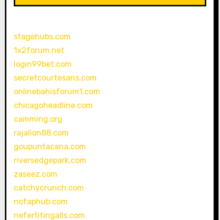
stagehubs.com
1x2forum.net
login99bet.com
secretcourtesans.com
onlinebahisforum1.com
chicagoheadline.com
camming.org
rajalion88.com
goupuntacana.com
riversedgepark.com
zaseez.com
catchycrunch.com
nofaphub.com
nefertitingalls.com