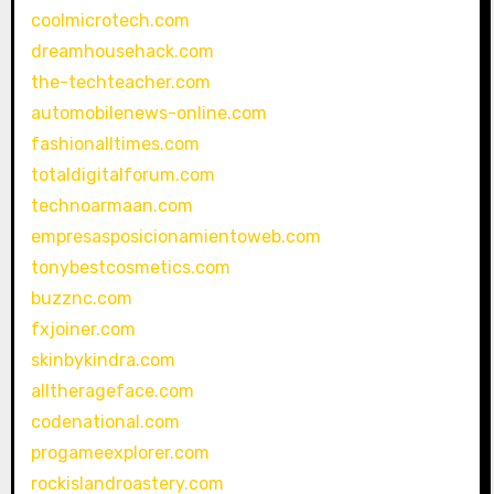
coolmicrotech.com
dreamhousehack.com
the-techteacher.com
automobilenews-online.com
fashionalltimes.com
totaldigitalforum.com
technoarmaan.com
empresasposicionamientoweb.com
tonybestcosmetics.com
buzznc.com
fxjoiner.com
skinbykindra.com
alltherageface.com
codenational.com
progameexplorer.com
rockislandroastery.com