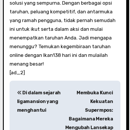
solusi yang sempurna. Dengan berbagai opsi
taruhan, peluang kompetitif, dan antarmuka
yang ramah pengguna, tidak pernah semudah
ini untuk ikut serta dalam aksi dan mulai
menempatkan taruhan Anda. Jadi mengapa
menunggu? Temukan kegembiraan taruhan
online dengan Ikan138 hari ini dan mulailah
menang besar!
[ad_2]
P
Di dalam sejarah
Membuka Kunci
o
ligamansion yang
Kekuatan
s
menghantui
Supermpos:
Bagaimana Mereka
t
Mengubah Lansekap