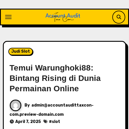
Skip
to
content
Judi Slot
Temui Warunghoki88:
Bintang Rising di Dunia
Permainan Online
By
admin@accountaudittaxcon-
com.preview-domain.com
April 7, 2025
#
slot