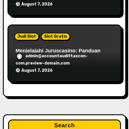
August 7, 2026
Judi Slot
Slot Gratis
Menjelajahi Juruscasino: Panduan
admin@accountaudittaxcon-
Anda Menuju Kesuksesan Permainan
Online
com.preview-domain.com
August 7, 2026
Search