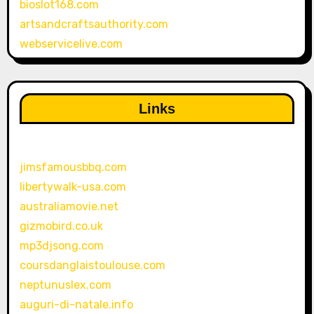
bioslot168.com
artsandcraftsauthority.com
webservicelive.com
Links
jimsfamousbbq.com
libertywalk-usa.com
australiamovie.net
gizmobird.co.uk
mp3djsong.com
coursdanglaistoulouse.com
neptunuslex.com
auguri-di-natale.info