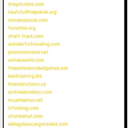
dregstudios.com
neatstuffhelpskids.org
moraessoccer.com
forochile.org
chart-track.com
wonderfultraveling.com
promocioname.net
wimaxworld.com
freeonlinecricketgames.net
bestcashing.biz
firerestrictions.us
archiesbrooklyn.com
muambeiros.net
infozblog.com
chonbaihat.com
elblogdeoscargonzalez.com