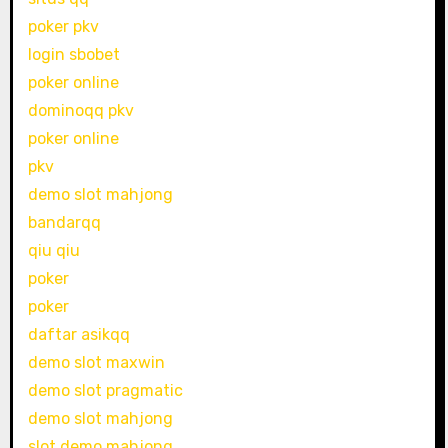
poker pkv
login sbobet
poker online
dominoqq pkv
poker online
pkv
demo slot mahjong
bandarqq
qiu qiu
poker
poker
daftar asikqq
demo slot maxwin
demo slot pragmatic
demo slot mahjong
slot demo mahjong