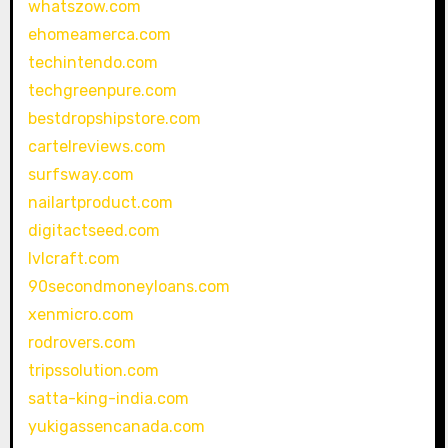
whatszow.com
ehomeamerca.com
techintendo.com
techgreenpure.com
bestdropshipstore.com
cartelreviews.com
surfsway.com
nailartproduct.com
digitactseed.com
lvlcraft.com
90secondmoneyloans.com
xenmicro.com
rodrovers.com
tripssolution.com
satta-king-india.com
yukigassencanada.com