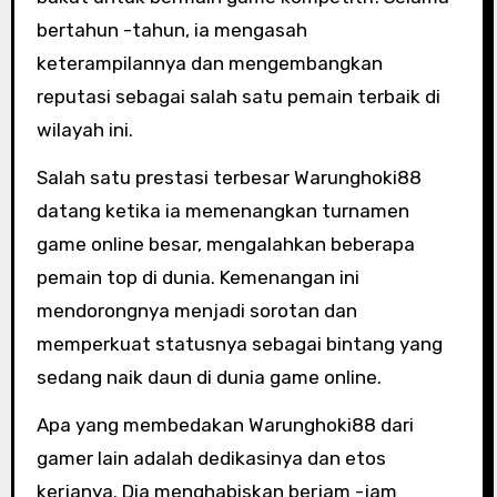
bertahun -tahun, ia mengasah
keterampilannya dan mengembangkan
reputasi sebagai salah satu pemain terbaik di
wilayah ini.
Salah satu prestasi terbesar Warunghoki88
datang ketika ia memenangkan turnamen
game online besar, mengalahkan beberapa
pemain top di dunia. Kemenangan ini
mendorongnya menjadi sorotan dan
memperkuat statusnya sebagai bintang yang
sedang naik daun di dunia game online.
Apa yang membedakan Warunghoki88 dari
gamer lain adalah dedikasinya dan etos
kerjanya. Dia menghabiskan berjam -jam