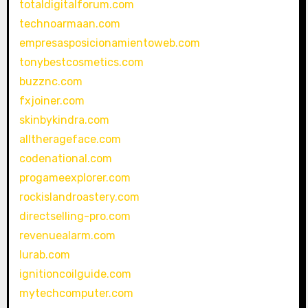
totaldigitalforum.com
technoarmaan.com
empresasposicionamientoweb.com
tonybestcosmetics.com
buzznc.com
fxjoiner.com
skinbykindra.com
alltherageface.com
codenational.com
progameexplorer.com
rockislandroastery.com
directselling-pro.com
revenuealarm.com
lurab.com
ignitioncoilguide.com
mytechcomputer.com