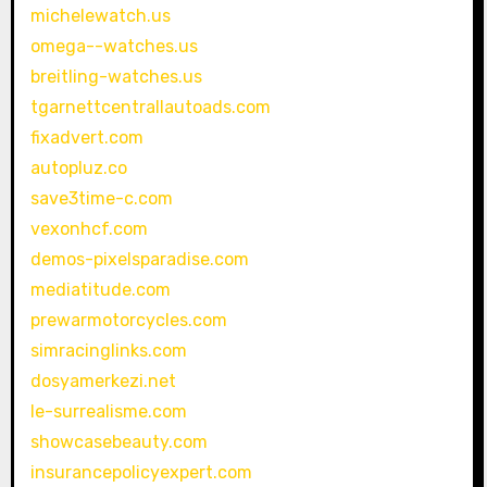
michelewatch.us
omega--watches.us
breitling-watches.us
tgarnettcentrallautoads.com
fixadvert.com
autopluz.co
save3time-c.com
vexonhcf.com
demos-pixelsparadise.com
mediatitude.com
prewarmotorcycles.com
simracinglinks.com
dosyamerkezi.net
le-surrealisme.com
showcasebeauty.com
insurancepolicyexpert.com