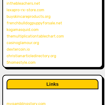
inthebleachers.net
lexapro-rx-store.com
buyskincareproducts.org
frenchbulldogpuppyforsale.net
kogamasquid.com
themultiplicationtablechart.com
casinoglamour.org
dextercoin.io
christianarticledirectory.org
5homestyle.com
Links
mygamblingstory.com