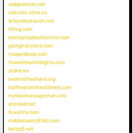
webpromote.net
steroids-store.co
arteydecoracion.net
fithog.com
bestlaptopbestmonitor.com
georginaryland.com
roseandbasil.com
thewhitewhitelights.com
atdhe.ws
heckrodtwetland.org
halfheardinthestillness.com
mybestmassagechair.com
ericreed.net
fluxetine.com
mobilecasino8760.com
betqq3.net