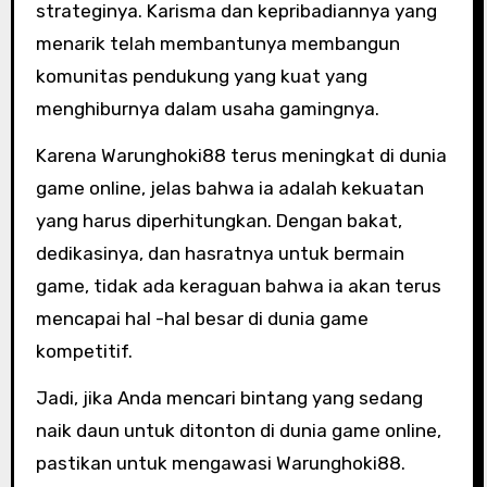
strateginya. Karisma dan kepribadiannya yang
menarik telah membantunya membangun
komunitas pendukung yang kuat yang
menghiburnya dalam usaha gamingnya.
Karena Warunghoki88 terus meningkat di dunia
game online, jelas bahwa ia adalah kekuatan
yang harus diperhitungkan. Dengan bakat,
dedikasinya, dan hasratnya untuk bermain
game, tidak ada keraguan bahwa ia akan terus
mencapai hal -hal besar di dunia game
kompetitif.
Jadi, jika Anda mencari bintang yang sedang
naik daun untuk ditonton di dunia game online,
pastikan untuk mengawasi Warunghoki88.