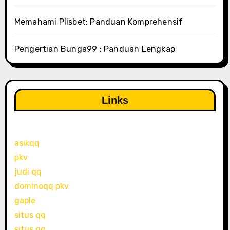
Memahami Plisbet: Panduan Komprehensif
Pengertian Bunga99 : Panduan Lengkap
Links
asikqq
pkv
judi qq
dominoqq pkv
gaple
situs qq
situs qq