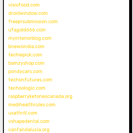
visiofood.com
droidwindow.com
freeprsubmission.com
ufagold666.com
myinteriorblog.com
bnewsindia.com
techiepick.com
bamzyshop.com
pondycars.com
techonfutures.com
techoologic.com
raspberryketonescanada.org
medihealthrules.com
usathrill.com
vshapedental.com
canfandalucia.org