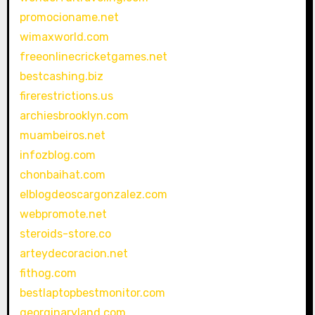
promocioname.net
wimaxworld.com
freeonlinecricketgames.net
bestcashing.biz
firerestrictions.us
archiesbrooklyn.com
muambeiros.net
infozblog.com
chonbaihat.com
elblogdeoscargonzalez.com
webpromote.net
steroids-store.co
arteydecoracion.net
fithog.com
bestlaptopbestmonitor.com
georginaryland.com