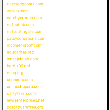
riversedgepark.com
zaseez.com
catchycrunch.com
nofaphub.com
nefertitingalls.com
patsyscreations.com
income4proof.com
educaritas.org
lensajelajah.com
betflik09.net
ncaq.org
xenmicro.com
onlineshopera.com
dartyfresh.com
lewisenterprises.net
pcsoftwarefree.org