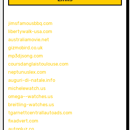
jimsfamousbbq.com
libertywalk-usa.com
australiamovie.net
gizmobird.co.uk
mp3djsong.com
coursdanglaistoulouse.com
neptunuslex.com
auguri-di-natale.info
michelewatch.us
omega--watches.us
breitling-watches.us
tgarnettcentrallautoads.com
fixadvert.com
autopluz.co