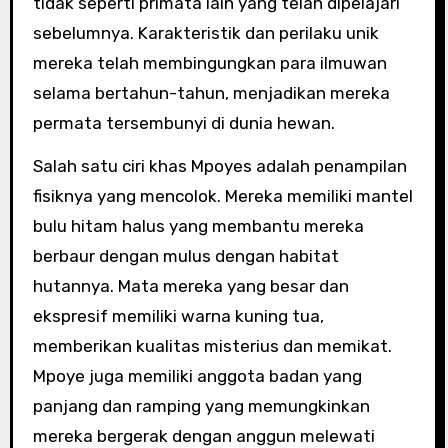
tidak seperti primata lain yang telah dipelajari
sebelumnya. Karakteristik dan perilaku unik
mereka telah membingungkan para ilmuwan
selama bertahun-tahun, menjadikan mereka
permata tersembunyi di dunia hewan.
Salah satu ciri khas Mpoyes adalah penampilan
fisiknya yang mencolok. Mereka memiliki mantel
bulu hitam halus yang membantu mereka
berbaur dengan mulus dengan habitat
hutannya. Mata mereka yang besar dan
ekspresif memiliki warna kuning tua,
memberikan kualitas misterius dan memikat.
Mpoye juga memiliki anggota badan yang
panjang dan ramping yang memungkinkan
mereka bergerak dengan anggun melewati