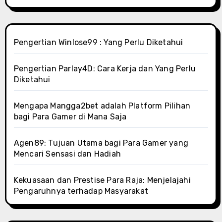
Pengertian Winlose99 : Yang Perlu Diketahui
Pengertian Parlay4D: Cara Kerja dan Yang Perlu
Diketahui
Mengapa Mangga2bet adalah Platform Pilihan
bagi Para Gamer di Mana Saja
Agen89: Tujuan Utama bagi Para Gamer yang
Mencari Sensasi dan Hadiah
Kekuasaan dan Prestise Para Raja: Menjelajahi
Pengaruhnya terhadap Masyarakat