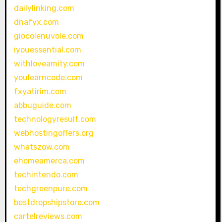
dailylinking.com
dnafyx.com
giocolenuvole.com
iyouessential.com
withloveamity.com
youlearncode.com
fxyatirim.com
abbuguide.com
technologyresult.com
webhostingoffers.org
whatszow.com
ehomeamerca.com
techintendo.com
techgreenpure.com
bestdropshipstore.com
cartelreviews.com