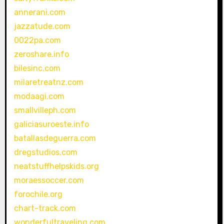
annerani.com
jazzatude.com
0022pa.com
zeroshare.info
bilesinc.com
milaretreatnz.com
modaagi.com
smallvilleph.com
galiciasuroeste.info
batallasdeguerra.com
dregstudios.com
neatstuffhelpskids.org
moraessoccer.com
forochile.org
chart-track.com
wonderfultraveling.com