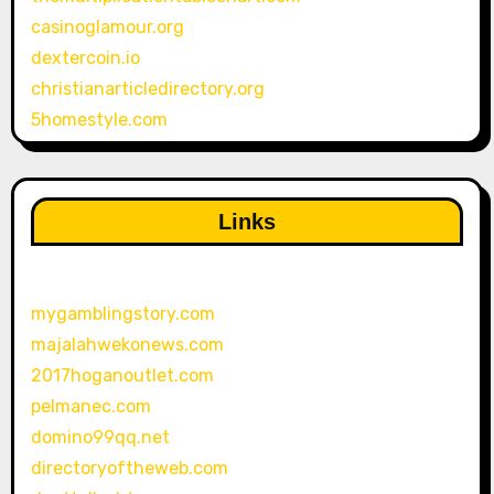
casinoglamour.org
dextercoin.io
christianarticledirectory.org
5homestyle.com
Links
mygamblingstory.com
majalahwekonews.com
2017hoganoutlet.com
pelmanec.com
domino99qq.net
directoryoftheweb.com