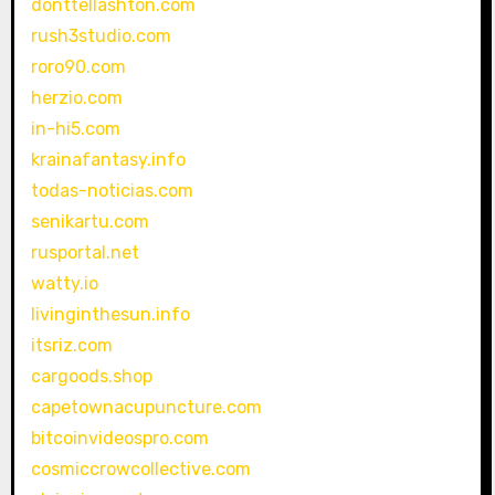
donttellashton.com
rush3studio.com
roro90.com
herzio.com
in-hi5.com
krainafantasy.info
todas-noticias.com
senikartu.com
rusportal.net
watty.io
livinginthesun.info
itsriz.com
cargoods.shop
capetownacupuncture.com
bitcoinvideospro.com
cosmiccrowcollective.com