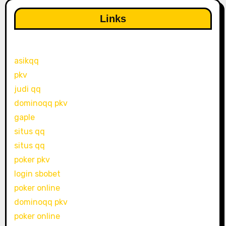
Links
asikqq
pkv
judi qq
dominoqq pkv
gaple
situs qq
situs qq
poker pkv
login sbobet
poker online
dominoqq pkv
poker online