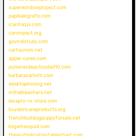
superwindowproject.com
papibakigrafo.com
icanhazjs.com
canimpact.org
goviralstudy.com
cartourism.net
apple-cores.com
pulserasdeactividad10.com
barbaracarlotti.com
desktopmining.net
inthebleachers.net
lexapro-rx-store.com
buyskincareproducts.org
frenchbulldogpuppyforsale.net
kogamasquid.com
themultiplicationtablechart.com