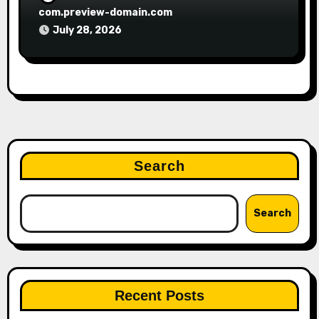
Hadiah
com.preview-domain.com
July 28, 2026
Search
Search
Recent Posts