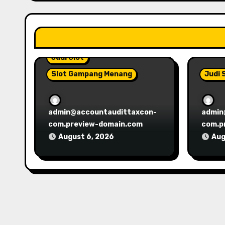
n
a
v
Judi Slot
i
Slot Gampang Menang
Judi 
g
Memahami Plisbet:
Penge
a
Panduan Komprehensif
Pand
admin@accountaudittaxcon-
admin
t
com.preview-domain.com
com.p
August 6, 2026
Aug
i
o
n