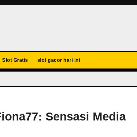
Slot Gratis
slot gacor hari ini
Fiona77: Sensasi Media