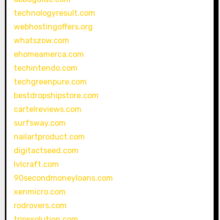
technologyresult.com
webhostingoffers.org
whatszow.com
ehomeamerca.com
techintendo.com
techgreenpure.com
bestdropshipstore.com
cartelreviews.com
surfsway.com
nailartproduct.com
digitactseed.com
lvlcraft.com
90secondmoneyloans.com
xenmicro.com
rodrovers.com
tripssolution.com