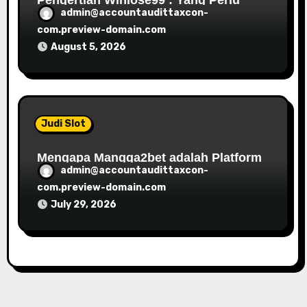
admin@accountaudittaxcon-
Diketahui
com.preview-domain.com
August 5, 2026
Judi Slot
Mengapa Mangga2bet adalah Platform
admin@accountaudittaxcon-
Pilihan bagi Para Gamer di Mana Saja
com.preview-domain.com
July 29, 2026