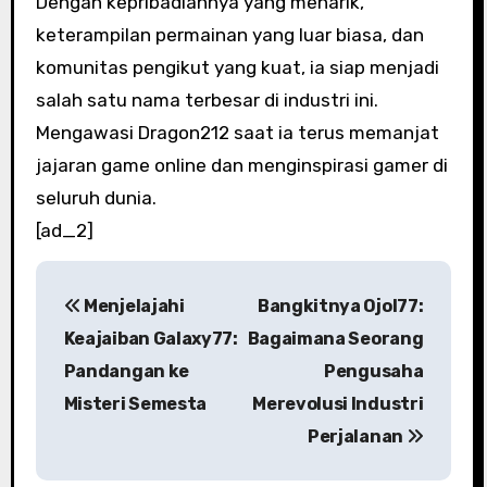
Dengan kepribadiannya yang menarik,
keterampilan permainan yang luar biasa, dan
komunitas pengikut yang kuat, ia siap menjadi
salah satu nama terbesar di industri ini.
Mengawasi Dragon212 saat ia terus memanjat
jajaran game online dan menginspirasi gamer di
seluruh dunia.
[ad_2]
P
Menjelajahi
Bangkitnya Ojol77:
o
Keajaiban Galaxy77:
Bagaimana Seorang
s
Pandangan ke
Pengusaha
Misteri Semesta
Merevolusi Industri
t
Perjalanan
n