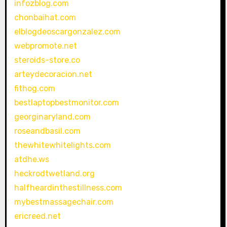
infozblog.com
chonbaihat.com
elblogdeoscargonzalez.com
webpromote.net
steroids-store.co
arteydecoracion.net
fithog.com
bestlaptopbestmonitor.com
georginaryland.com
roseandbasil.com
thewhitewhitelights.com
atdhe.ws
heckrodtwetland.org
halfheardinthestillness.com
mybestmassagechair.com
ericreed.net