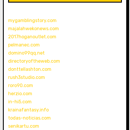
mygamblingstory.com
majalahwekonews.com
2017hoganoutlet.com
pelmanec.com
domino99qq.net
directoryoftheweb.com
donttellashton.com
rush3studio.com
roro90.com
herzio.com
in-hi5.com
krainafantasy.info
todas-noticias.com
senikartu.com