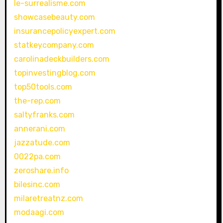
le-surrealisme.com
showcasebeauty.com
insurancepolicyexpert.com
statkeycompany.com
carolinadeckbuilders.com
topinvestingblog.com
top50tools.com
the-rep.com
saltyfranks.com
annerani.com
jazzatude.com
0022pa.com
zeroshare.info
bilesinc.com
milaretreatnz.com
modaagi.com