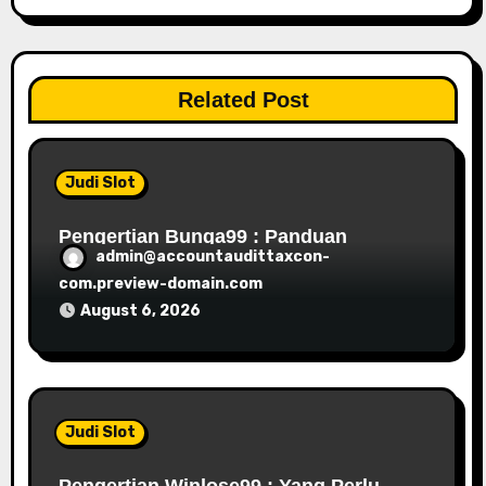
a
v
i
Related Post
g
Judi Slot
a
t
Pengertian Bunga99 : Panduan
admin@accountaudittaxcon-
Lengkap
i
com.preview-domain.com
August 6, 2026
o
n
Judi Slot
Pengertian Winlose99 : Yang Perlu