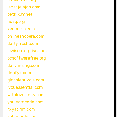
lensajelajah.com
betflik09.net
ncaq.org
xenmicro.com
onlineshopera.com
dartyfresh.com
lewisenterprises.net
pcsoftwarefree.org
dailylinking.com
dnafyx.com
giocolenuvole.com
iyouessential.com
withloveamity.com
youlearncode.com
fxyatirim.com
abbuguide.com