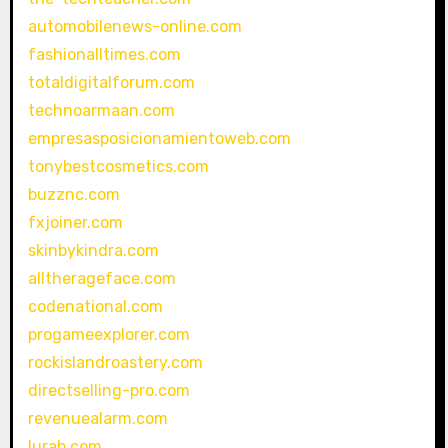
automobilenews-online.com
fashionalltimes.com
totaldigitalforum.com
technoarmaan.com
empresasposicionamientoweb.com
tonybestcosmetics.com
buzznc.com
fxjoiner.com
skinbykindra.com
alltherageface.com
codenational.com
progameexplorer.com
rockislandroastery.com
directselling-pro.com
revenuealarm.com
lurab.com