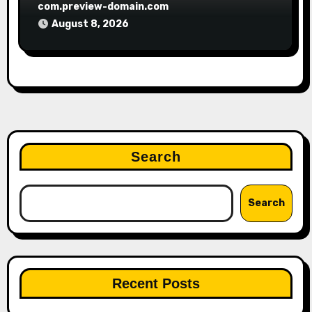
com.preview-domain.com
August 8, 2026
Search
Search
Recent Posts