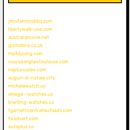
jimsfamousbbq.com
libertywalk-usa.com
australiamovie.net
gizmobird.co.uk
mp3djsong.com
coursdanglaistoulouse.com
neptunuslex.com
auguri-di-natale.info
michelewatch.us
omega--watches.us
breitling-watches.us
tgarnettcentrallautoads.com
fixadvert.com
autopluz.co