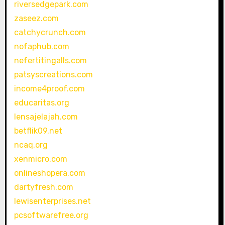
riversedgepark.com
zaseez.com
catchycrunch.com
nofaphub.com
nefertitingalls.com
patsyscreations.com
income4proof.com
educaritas.org
lensajelajah.com
betflik09.net
ncaq.org
xenmicro.com
onlineshopera.com
dartyfresh.com
lewisenterprises.net
pcsoftwarefree.org