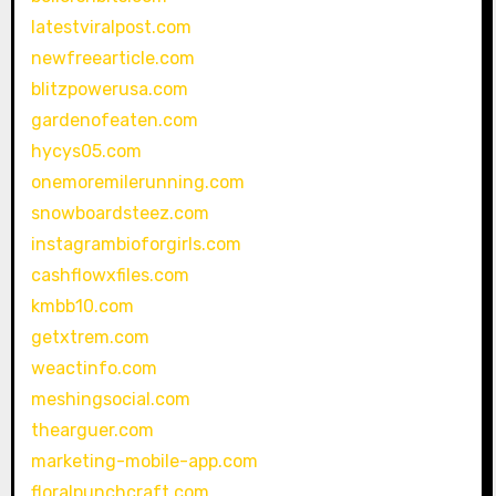
latestviralpost.com
newfreearticle.com
blitzpowerusa.com
gardenofeaten.com
hycys05.com
onemoremilerunning.com
snowboardsteez.com
instagrambioforgirls.com
cashflowxfiles.com
kmbb10.com
getxtrem.com
weactinfo.com
meshingsocial.com
thearguer.com
marketing-mobile-app.com
floralpunchcraft.com