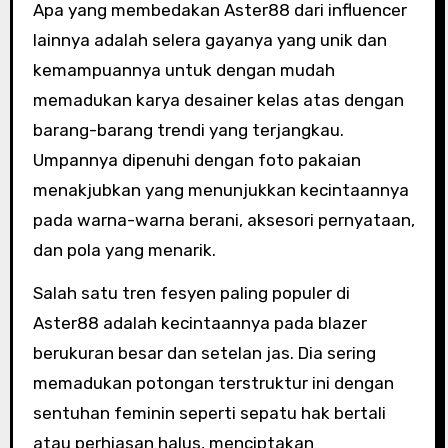
Apa yang membedakan Aster88 dari influencer
lainnya adalah selera gayanya yang unik dan
kemampuannya untuk dengan mudah
memadukan karya desainer kelas atas dengan
barang-barang trendi yang terjangkau.
Umpannya dipenuhi dengan foto pakaian
menakjubkan yang menunjukkan kecintaannya
pada warna-warna berani, aksesori pernyataan,
dan pola yang menarik.
Salah satu tren fesyen paling populer di
Aster88 adalah kecintaannya pada blazer
berukuran besar dan setelan jas. Dia sering
memadukan potongan terstruktur ini dengan
sentuhan feminin seperti sepatu hak bertali
atau perhiasan halus, menciptakan