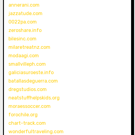
annerani.com
jazzatude.com
0022pa.com
zeroshare.info
bilesinc.com
milaretreatnz.com
modaagi.com
smallvilleph.com
galiciasuroeste.info
batallasdeguerra.com
dregstudios.com
neatstuffhelpskids.org
moraessoccer.com
forochile.org
chart-track.com
wonderfultraveling.com