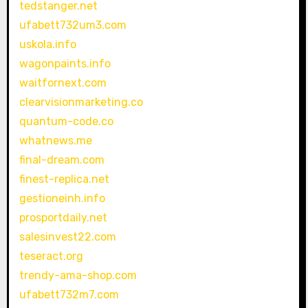
tedstanger.net
ufabett732um3.com
uskola.info
wagonpaints.info
waitfornext.com
clearvisionmarketing.co
quantum-code.co
whatnews.me
final-dream.com
finest-replica.net
gestioneinh.info
prosportdaily.net
salesinvest22.com
teseract.org
trendy-ama-shop.com
ufabett732m7.com