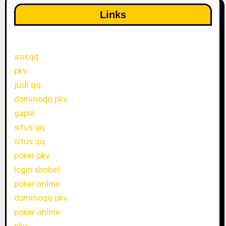
Links
asikqq
pkv
judi qq
dominoqq pkv
gaple
situs qq
situs qq
poker pkv
login sbobet
poker online
dominoqq pkv
poker online