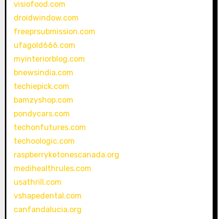
visiofood.com
droidwindow.com
freeprsubmission.com
ufagold666.com
myinteriorblog.com
bnewsindia.com
techiepick.com
bamzyshop.com
pondycars.com
techonfutures.com
techoologic.com
raspberryketonescanada.org
medihealthrules.com
usathrill.com
vshapedental.com
canfandalucia.org