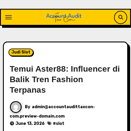
Skip
to
content
Judi Slot
Temui Aster88: Influencer di
Balik Tren Fashion
Terpanas
By
admin@accountaudittaxcon-
com.preview-domain.com
June 13, 2026
#
slot