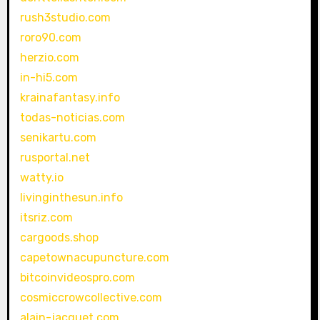
rush3studio.com
roro90.com
herzio.com
in-hi5.com
krainafantasy.info
todas-noticias.com
senikartu.com
rusportal.net
watty.io
livinginthesun.info
itsriz.com
cargoods.shop
capetownacupuncture.com
bitcoinvideospro.com
cosmiccrowcollective.com
alain-jacquet.com