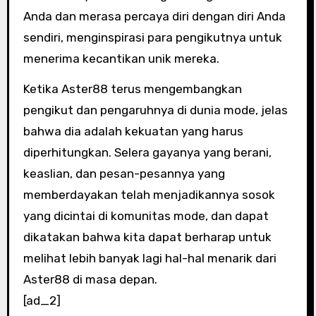
Anda dan merasa percaya diri dengan diri Anda
sendiri, menginspirasi para pengikutnya untuk
menerima kecantikan unik mereka.
Ketika Aster88 terus mengembangkan
pengikut dan pengaruhnya di dunia mode, jelas
bahwa dia adalah kekuatan yang harus
diperhitungkan. Selera gayanya yang berani,
keaslian, dan pesan-pesannya yang
memberdayakan telah menjadikannya sosok
yang dicintai di komunitas mode, dan dapat
dikatakan bahwa kita dapat berharap untuk
melihat lebih banyak lagi hal-hal menarik dari
Aster88 di masa depan.
[ad_2]