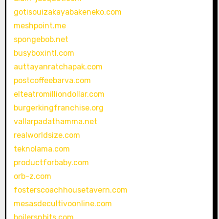
gotisouizakayabakeneko.com
meshpoint.me
spongebob.net
busyboxintl.com
auttayanratchapak.com
postcoffeebarva.com
elteatromilliondollar.com
burgerkingfranchise.org
vallarpadathamma.net
realworldsize.com
teknolama.com
productforbaby.com
orb-z.com
fosterscoachhousetavern.com
mesasdecultivoonline.com
boilersnbits.com