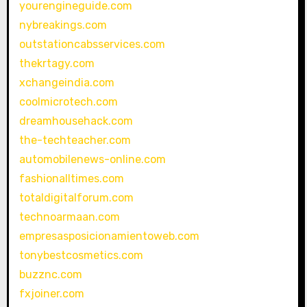
yourengineguide.com
nybreakings.com
outstationcabsservices.com
thekrtagy.com
xchangeindia.com
coolmicrotech.com
dreamhousehack.com
the-techteacher.com
automobilenews-online.com
fashionalltimes.com
totaldigitalforum.com
technoarmaan.com
empresasposicionamientoweb.com
tonybestcosmetics.com
buzznc.com
fxjoiner.com