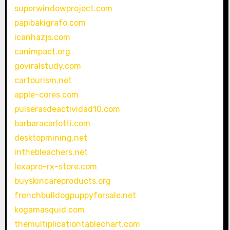
superwindowproject.com
papibakigrafo.com
icanhazjs.com
canimpact.org
goviralstudy.com
cartourism.net
apple-cores.com
pulserasdeactividad10.com
barbaracarlotti.com
desktopmining.net
inthebleachers.net
lexapro-rx-store.com
buyskincareproducts.org
frenchbulldogpuppyforsale.net
kogamasquid.com
themultiplicationtablechart.com