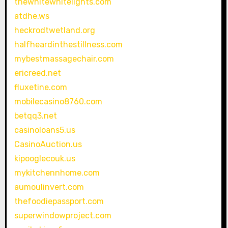
thewhitewhitelights.com
atdhe.ws
heckrodtwetland.org
halfheardinthestillness.com
mybestmassagechair.com
ericreed.net
fluxetine.com
mobilecasino8760.com
betqq3.net
casinoloans5.us
CasinoAuction.us
kipooglecouk.us
mykitchennhome.com
aumoulinvert.com
thefoodiepassport.com
superwindowproject.com