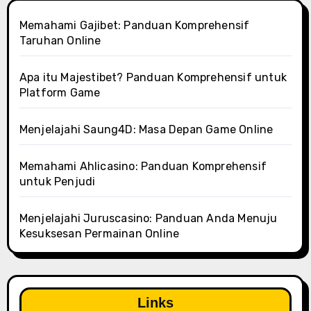
Memahami Gajibet: Panduan Komprehensif
Taruhan Online
Apa itu Majestibet? Panduan Komprehensif untuk
Platform Game
Menjelajahi Saung4D: Masa Depan Game Online
Memahami Ahlicasino: Panduan Komprehensif
untuk Penjudi
Menjelajahi Juruscasino: Panduan Anda Menuju
Kesuksesan Permainan Online
Links