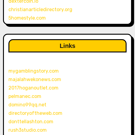
dextercoin.io
christianarticledirectory.org
5homestyle.com
Links
mygamblingstory.com
majalahwekonews.com
2017hoganoutlet.com
pelmanec.com
domino99qq.net
directoryoftheweb.com
donttellashton.com
rush3studio.com