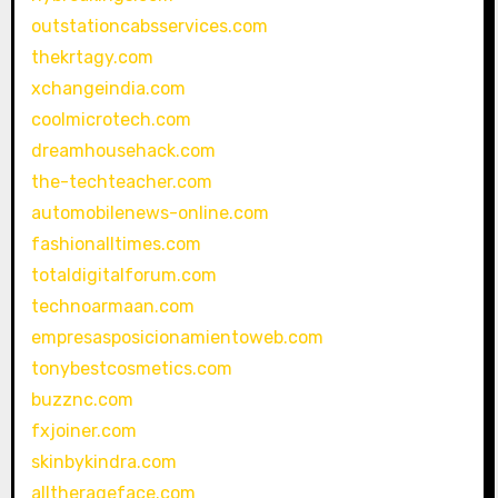
outstationcabsservices.com
thekrtagy.com
xchangeindia.com
coolmicrotech.com
dreamhousehack.com
the-techteacher.com
automobilenews-online.com
fashionalltimes.com
totaldigitalforum.com
technoarmaan.com
empresasposicionamientoweb.com
tonybestcosmetics.com
buzznc.com
fxjoiner.com
skinbykindra.com
alltherageface.com