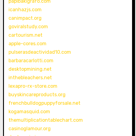
papibakigrafo.com
icanhazjs.com
canimpact.org
goviralstudy.com
cartourism.net
apple-cores.com
pulserasdeactividad10.com
barbaracarlotti.com
desktopmining.net
inthebleachers.net
lexapro-rx-store.com
buyskincareproducts.org
frenchbulldogpuppyforsale.net
kogamasquid.com
themultiplicationtablechart.com
casinoglamour.org