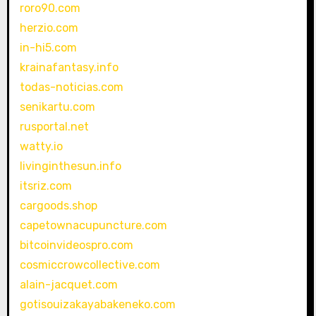
roro90.com
herzio.com
in-hi5.com
krainafantasy.info
todas-noticias.com
senikartu.com
rusportal.net
watty.io
livinginthesun.info
itsriz.com
cargoods.shop
capetownacupuncture.com
bitcoinvideospro.com
cosmiccrowcollective.com
alain-jacquet.com
gotisouizakayabakeneko.com