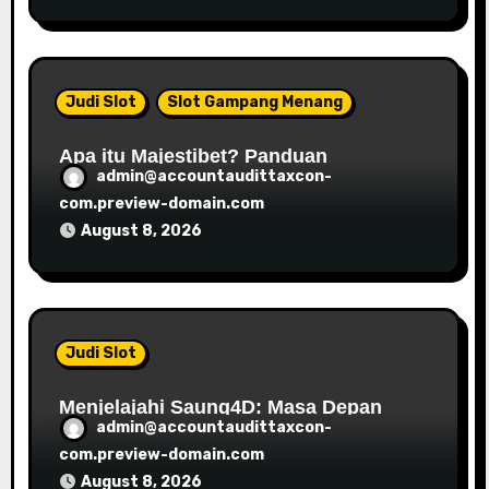
Judi Slot
Slot Gampang Menang
Apa itu Majestibet? Panduan
admin@accountaudittaxcon-
Komprehensif untuk Platform Game
com.preview-domain.com
August 8, 2026
Judi Slot
Menjelajahi Saung4D: Masa Depan
admin@accountaudittaxcon-
Game Online
com.preview-domain.com
August 8, 2026