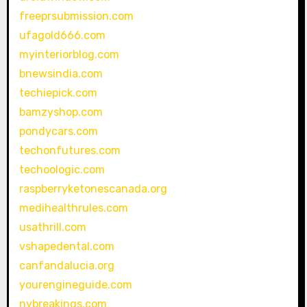
freeprsubmission.com
ufagold666.com
myinteriorblog.com
bnewsindia.com
techiepick.com
bamzyshop.com
pondycars.com
techonfutures.com
techoologic.com
raspberryketonescanada.org
medihealthrules.com
usathrill.com
vshapedental.com
canfandalucia.org
yourengineguide.com
nybreakings.com