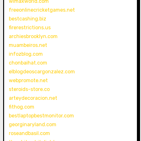
wimaxworld.com
freeonlinecricketgames.net
bestcashing.biz
firerestrictions.us
archiesbrooklyn.com
muambeiros.net
infozblog.com
chonbaihat.com
elblogdeoscargonzalez.com
webpromote.net
steroids-store.co
arteydecoracion.net
fithog.com
bestlaptopbestmonitor.com
georginaryland.com
roseandbasil.com