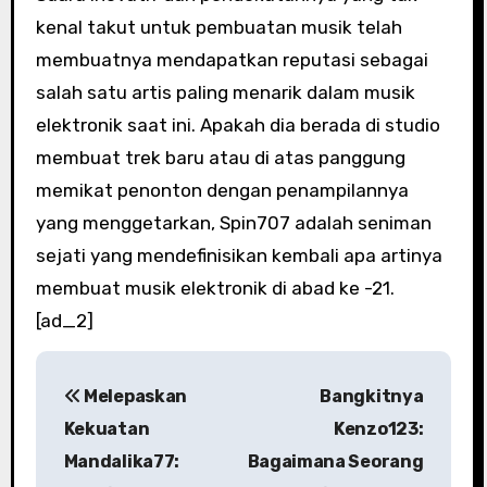
kenal takut untuk pembuatan musik telah
membuatnya mendapatkan reputasi sebagai
salah satu artis paling menarik dalam musik
elektronik saat ini. Apakah dia berada di studio
membuat trek baru atau di atas panggung
memikat penonton dengan penampilannya
yang menggetarkan, Spin707 adalah seniman
sejati yang mendefinisikan kembali apa artinya
membuat musik elektronik di abad ke -21.
[ad_2]
P
Melepaskan
Bangkitnya
o
Kekuatan
Kenzo123:
s
Mandalika77:
Bagaimana Seorang