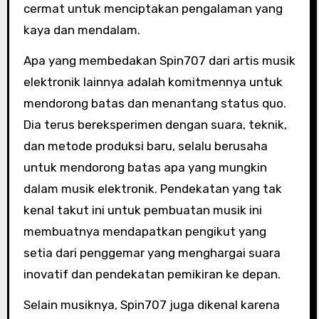
cermat untuk menciptakan pengalaman yang
kaya dan mendalam.
Apa yang membedakan Spin707 dari artis musik
elektronik lainnya adalah komitmennya untuk
mendorong batas dan menantang status quo.
Dia terus bereksperimen dengan suara, teknik,
dan metode produksi baru, selalu berusaha
untuk mendorong batas apa yang mungkin
dalam musik elektronik. Pendekatan yang tak
kenal takut ini untuk pembuatan musik ini
membuatnya mendapatkan pengikut yang
setia dari penggemar yang menghargai suara
inovatif dan pendekatan pemikiran ke depan.
Selain musiknya, Spin707 juga dikenal karena