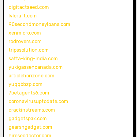
digitactseed.com
lvlcraft.com
90secondmoneyloans.com
xenmicro.com
rodrovers.com
tripssolution.com
satta-king-india.com
yukigassencanada.com
articlehorizone.com
yuqqbbzp.com
7betagents6.com
coronavirusuptodate.com
crackinstreams.com
gadgetspak.com
gearsngadget.com
hireseodoctor.com