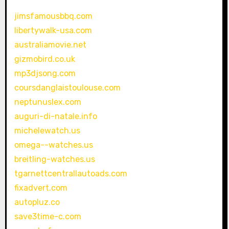
jimsfamousbbq.com
libertywalk-usa.com
australiamovie.net
gizmobird.co.uk
mp3djsong.com
coursdanglaistoulouse.com
neptunuslex.com
auguri-di-natale.info
michelewatch.us
omega--watches.us
breitling-watches.us
tgarnettcentrallautoads.com
fixadvert.com
autopluz.co
save3time-c.com