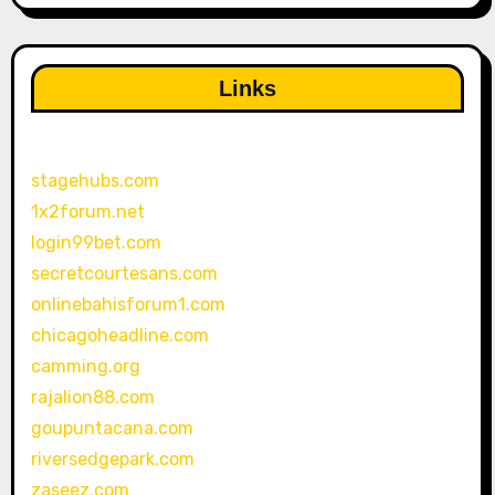
Links
stagehubs.com
1x2forum.net
login99bet.com
secretcourtesans.com
onlinebahisforum1.com
chicagoheadline.com
camming.org
rajalion88.com
goupuntacana.com
riversedgepark.com
zaseez.com