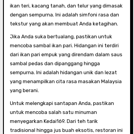
ikan teri, kacang tanah, dan telur yang dimasak
dengan sempurna. Ini adalah simfoni rasa dan
tekstur yang akan membuat Anda ketagihan.
Jika Anda suka bertualang, pastikan untuk
mencoba sambal ikan pari. Hidangan ini terdiri
dari ikan pari empuk yang direndam dalam saus
sambal pedas dan dipanggang hingga
sempurna. Ini adalah hidangan unik dan lezat
yang menampilkan cita rasa masakan Malaysia
yang berani.
Untuk melengkapi santapan Anda, pastikan
untuk mencoba salah satu minuman
menyegarkan Kedai169. Dari teh tarik
tradisional hingga jus buah eksotis, restoran ini