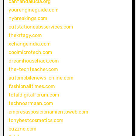
canfandalucia.org
yourengineguide.com
nybreakings.com
outstationcabsservices.com
thekrtagy.com
xchangeindia.com
coolmicrotech.com
dreamhousehack.com
the-techteacher.com
automobilenews-online.com
fashionalltimes.com
totaldigitalforum.com
technoarmaan.com
empresasposicionamientoweb.com
tonybestcosmetics.com
buzznc.com