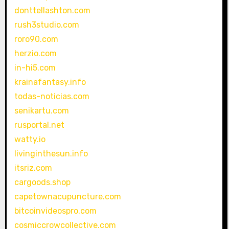
donttellashton.com
rush3studio.com
roro90.com
herzio.com
in-hi5.com
krainafantasy.info
todas-noticias.com
senikartu.com
rusportal.net
watty.io
livinginthesun.info
itsriz.com
cargoods.shop
capetownacupuncture.com
bitcoinvideospro.com
cosmiccrowcollective.com