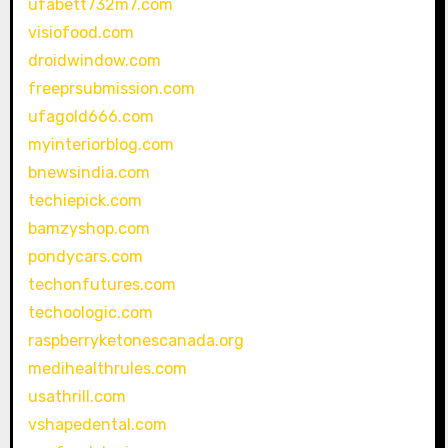
ufabett732m7.com
visiofood.com
droidwindow.com
freeprsubmission.com
ufagold666.com
myinteriorblog.com
bnewsindia.com
techiepick.com
bamzyshop.com
pondycars.com
techonfutures.com
techoologic.com
raspberryketonescanada.org
medihealthrules.com
usathrill.com
vshapedental.com