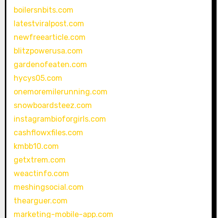
boilersnbits.com
latestviralpost.com
newfreearticle.com
blitzpowerusa.com
gardenofeaten.com
hycys05.com
onemoremilerunning.com
snowboardsteez.com
instagrambioforgirls.com
cashflowxfiles.com
kmbb10.com
getxtrem.com
weactinfo.com
meshingsocial.com
thearguer.com
marketing-mobile-app.com