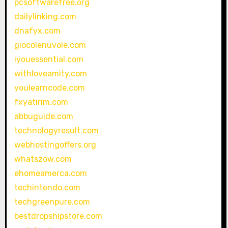
pcsoftwarefree.org
dailylinking.com
dnafyx.com
giocolenuvole.com
iyouessential.com
withloveamity.com
youlearncode.com
fxyatirim.com
abbuguide.com
technologyresult.com
webhostingoffers.org
whatszow.com
ehomeamerca.com
techintendo.com
techgreenpure.com
bestdropshipstore.com