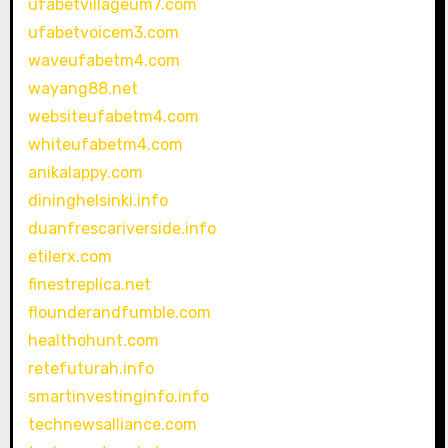
ufabetvillageum7.com
ufabetvoicem3.com
waveufabetm4.com
wayang88.net
websiteufabetm4.com
whiteufabetm4.com
anikalappy.com
dininghelsinki.info
duanfrescariverside.info
etilerx.com
finestreplica.net
flounderandfumble.com
healthohunt.com
retefuturah.info
smartinvestinginfo.info
technewsalliance.com