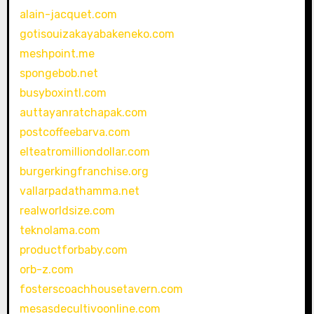
alain-jacquet.com
gotisouizakayabakeneko.com
meshpoint.me
spongebob.net
busyboxintl.com
auttayanratchapak.com
postcoffeebarva.com
elteatromilliondollar.com
burgerkingfranchise.org
vallarpadathamma.net
realworldsize.com
teknolama.com
productforbaby.com
orb-z.com
fosterscoachhousetavern.com
mesasdecultivoonline.com