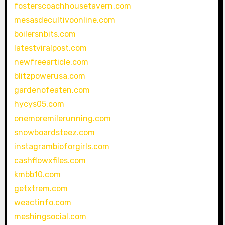
fosterscoachhousetavern.com
mesasdecultivoonline.com
boilersnbits.com
latestviralpost.com
newfreearticle.com
blitzpowerusa.com
gardenofeaten.com
hycys05.com
onemoremilerunning.com
snowboardsteez.com
instagrambioforgirls.com
cashflowxfiles.com
kmbb10.com
getxtrem.com
weactinfo.com
meshingsocial.com