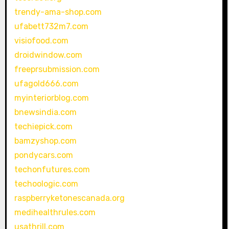
trendy-ama-shop.com
ufabett732m7.com
visiofood.com
droidwindow.com
freeprsubmission.com
ufagold666.com
myinteriorblog.com
bnewsindia.com
techiepick.com
bamzyshop.com
pondycars.com
techonfutures.com
techoologic.com
raspberryketonescanada.org
medihealthrules.com
usathrill.com