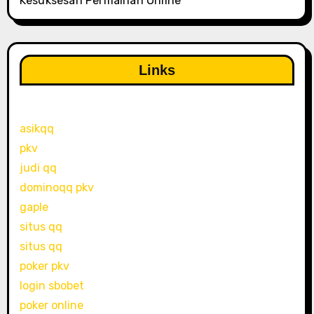
Kesuksesan Permainan Online
Links
asikqq
pkv
judi qq
dominoqq pkv
gaple
situs qq
situs qq
poker pkv
login sbobet
poker online