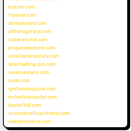
buzznc.com
fxjoiner.com
skinbykindra.com
alltherageface.com
codenational.com
progameexplorer.com
rockislandroastery.com
directselling-pro.com
revenuealarm.com
lurab.com
ignitioncoilguide.com
mytechcomputer.com
bioslot168.com
artsandcraftsauthority.com
webservicelive.com