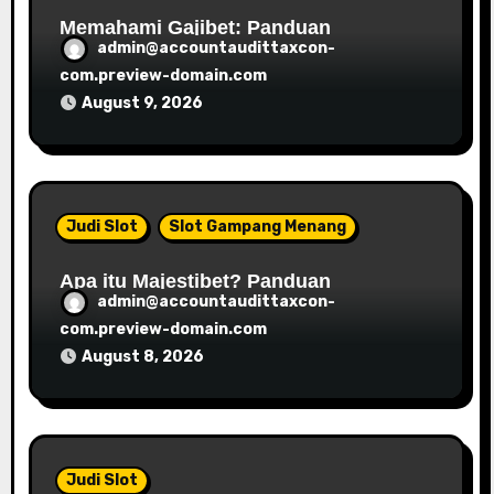
t
Memahami Gajibet: Panduan
admin@accountaudittaxcon-
Komprehensif Taruhan Online
i
com.preview-domain.com
August 9, 2026
o
n
Judi Slot
Slot Gampang Menang
Apa itu Majestibet? Panduan
admin@accountaudittaxcon-
Komprehensif untuk Platform Game
com.preview-domain.com
August 8, 2026
Judi Slot