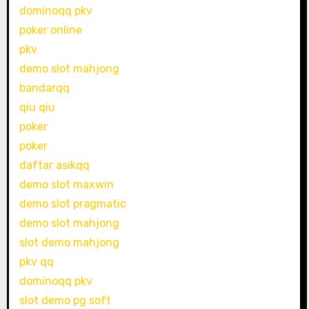
dominoqq pkv
poker online
pkv
demo slot mahjong
bandarqq
qiu qiu
poker
poker
daftar asikqq
demo slot maxwin
demo slot pragmatic
demo slot mahjong
slot demo mahjong
pkv qq
dominoqq pkv
slot demo pg soft