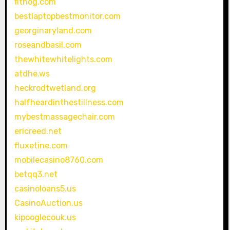
fithog.com
bestlaptopbestmonitor.com
georginaryland.com
roseandbasil.com
thewhitewhitelights.com
atdhe.ws
heckrodtwetland.org
halfheardinthestillness.com
mybestmassagechair.com
ericreed.net
fluxetine.com
mobilecasino8760.com
betqq3.net
casinoloans5.us
CasinoAuction.us
kipooglecouk.us