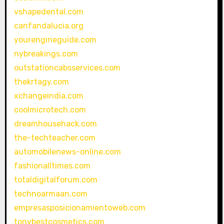
vshapedental.com
canfandalucia.org
yourengineguide.com
nybreakings.com
outstationcabsservices.com
thekrtagy.com
xchangeindia.com
coolmicrotech.com
dreamhousehack.com
the-techteacher.com
automobilenews-online.com
fashionalltimes.com
totaldigitalforum.com
technoarmaan.com
empresasposicionamientoweb.com
tonybestcosmetics.com