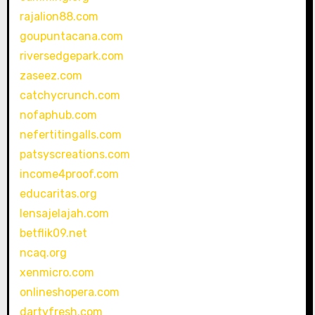
rajalion88.com
goupuntacana.com
riversedgepark.com
zaseez.com
catchycrunch.com
nofaphub.com
nefertitingalls.com
patsyscreations.com
income4proof.com
educaritas.org
lensajelajah.com
betflik09.net
ncaq.org
xenmicro.com
onlineshopera.com
dartyfresh.com