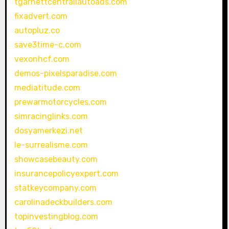
tgarnettcentrallautoads.com
fixadvert.com
autopluz.co
save3time-c.com
vexonhcf.com
demos-pixelsparadise.com
mediatitude.com
prewarmotorcycles.com
simracinglinks.com
dosyamerkezi.net
le-surrealisme.com
showcasebeauty.com
insurancepolicyexpert.com
statkeycompany.com
carolinadeckbuilders.com
topinvestingblog.com