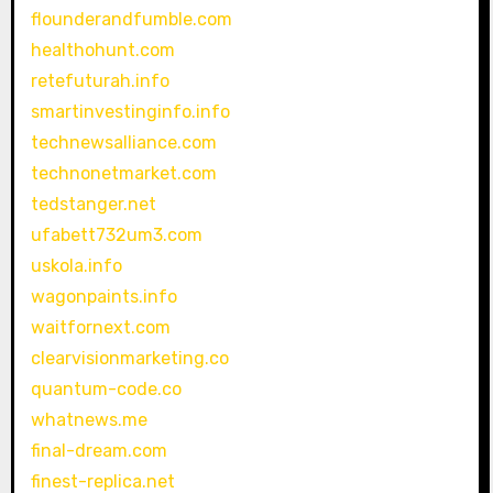
flounderandfumble.com
healthohunt.com
retefuturah.info
smartinvestinginfo.info
technewsalliance.com
technonetmarket.com
tedstanger.net
ufabett732um3.com
uskola.info
wagonpaints.info
waitfornext.com
clearvisionmarketing.co
quantum-code.co
whatnews.me
final-dream.com
finest-replica.net