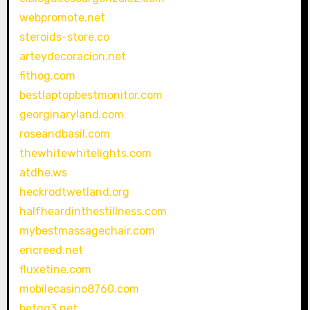
webpromote.net
steroids-store.co
arteydecoracion.net
fithog.com
bestlaptopbestmonitor.com
georginaryland.com
roseandbasil.com
thewhitewhitelights.com
atdhe.ws
heckrodtwetland.org
halfheardinthestillness.com
mybestmassagechair.com
ericreed.net
fluxetine.com
mobilecasino8760.com
betqq3.net