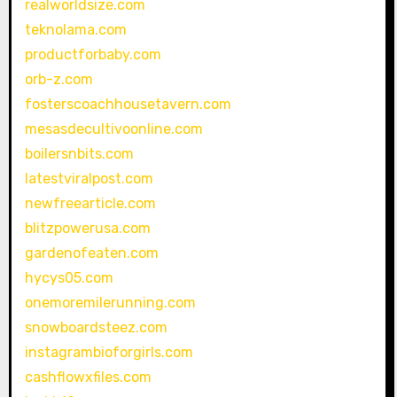
realworldsize.com
teknolama.com
productforbaby.com
orb-z.com
fosterscoachhousetavern.com
mesasdecultivoonline.com
boilersnbits.com
latestviralpost.com
newfreearticle.com
blitzpowerusa.com
gardenofeaten.com
hycys05.com
onemoremilerunning.com
snowboardsteez.com
instagrambioforgirls.com
cashflowxfiles.com