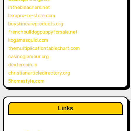
inthebleachers.net
lexapro-rx-store.com
buyskincareproducts.org
frenchbulldogpuppyforsale.net
kogamasquid.com
themultiplicationtablechart.com
casinoglamour.org
dextercoin.io
christianarticledirectory.org
5homestyle.com
Links