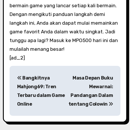
bermain game yang lancar setiap kali bermain.
Dengan mengikuti panduan langkah demi
langkah ini, Anda akan dapat mulai memainkan
game favorit Anda dalam waktu singkat. Jadi
tunggu apa lagi? Masuk ke MPO500 hari ini dan
mulailah menang besar!
[ad_2]
P
Bangkitnya
Masa Depan Buku
o
Mahjong69: Tren
Mewarnai:
s
Terbaru dalam Game
Pandangan Dalam
Online
tentang Colowin
t
n