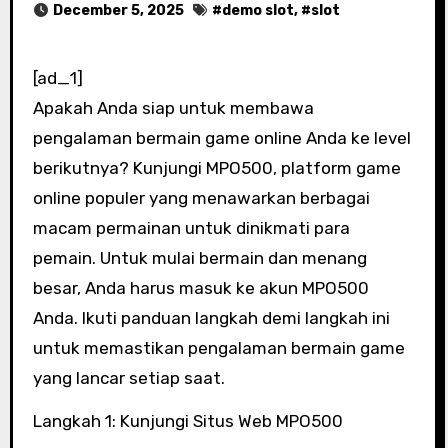
December 5, 2025
#
demo slot
, #
slot
[ad_1]
Apakah Anda siap untuk membawa
pengalaman bermain game online Anda ke level
berikutnya? Kunjungi MPO500, platform game
online populer yang menawarkan berbagai
macam permainan untuk dinikmati para
pemain. Untuk mulai bermain dan menang
besar, Anda harus masuk ke akun MPO500
Anda. Ikuti panduan langkah demi langkah ini
untuk memastikan pengalaman bermain game
yang lancar setiap saat.
Langkah 1: Kunjungi Situs Web MPO500