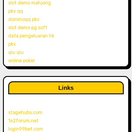
slot demo mahjong
pkv qq
dominoqq pkv
slot demo pg soft
data pengeluaran hk
pkv
qiu qiu
online poker
Links
stagehubs.com
1x2forum.net
login99bet.com