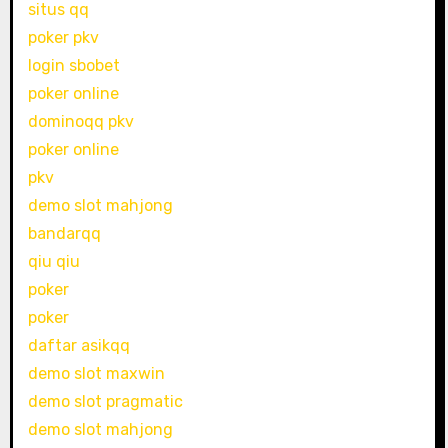
situs qq
poker pkv
login sbobet
poker online
dominoqq pkv
poker online
pkv
demo slot mahjong
bandarqq
qiu qiu
poker
poker
daftar asikqq
demo slot maxwin
demo slot pragmatic
demo slot mahjong