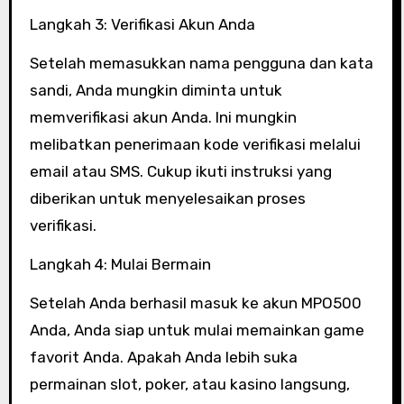
Langkah 3: Verifikasi Akun Anda
Setelah memasukkan nama pengguna dan kata
sandi, Anda mungkin diminta untuk
memverifikasi akun Anda. Ini mungkin
melibatkan penerimaan kode verifikasi melalui
email atau SMS. Cukup ikuti instruksi yang
diberikan untuk menyelesaikan proses
verifikasi.
Langkah 4: Mulai Bermain
Setelah Anda berhasil masuk ke akun MPO500
Anda, Anda siap untuk mulai memainkan game
favorit Anda. Apakah Anda lebih suka
permainan slot, poker, atau kasino langsung,