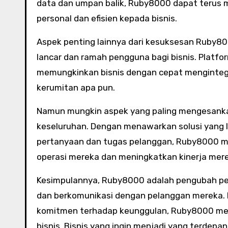
data dan umpan balik, Ruby8000 dapat terus 
personal dan efisien kepada bisnis.
Aspek penting lainnya dari kesuksesan Ruby
lancar dan ramah pengguna bagi bisnis. Platfor
memungkinkan bisnis dengan cepat mengintegra
kerumitan apa pun.
Namun mungkin aspek yang paling mengesanka
keseluruhan. Dengan menawarkan solusi yang l
pertanyaan dan tugas pelanggan, Ruby8000 m
operasi mereka dan meningkatkan kinerja mere
Kesimpulannya, Ruby8000 adalah pengubah perma
dan berkomunikasi dengan pelanggan mereka. D
komitmen terhadap keunggulan, Ruby8000 membu
bisnis. Bisnis yang ingin menjadi yang terde