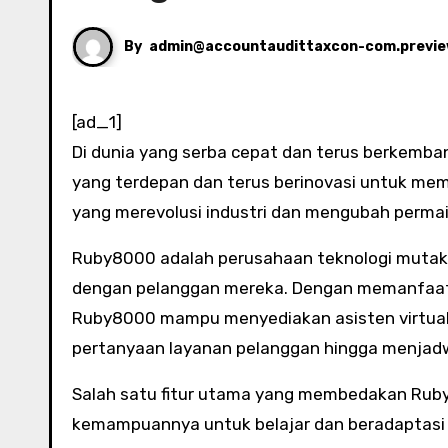
By
admin@accountaudittaxcon-com.previ
[ad_1]
Di dunia yang serba cepat dan terus berkemban
yang terdepan dan terus berinovasi untuk me
yang merevolusi industri dan mengubah perma
Ruby8000 adalah perusahaan teknologi mutakh
dengan pelanggan mereka. Dengan memanfaat
Ruby8000 mampu menyediakan asisten virtual b
pertanyaan layanan pelanggan hingga menjadw
Salah satu fitur utama yang membedakan Ruby8
kemampuannya untuk belajar dan beradaptasi 