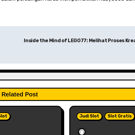
Inside the Mind of LEGO77: Melihat Proses Kre
Related Post
Slot
Judi Slot
Slot Gratis
lajahi Saung4D:
Memahami Ahlicasino