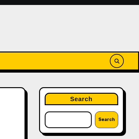
Search
Search