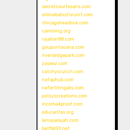
secretcourtesans.com
onlinebahisforum1.com
chicagoheadline.com
camming.org
rajalion88.com
goupuntacana.com
riversedgepark.com
zaseez.com
catchycrunch.com
nofaphub.com
nefertitingalls.com
patsyscreations.com
income4proof.com
educaritas.org
lensajelajah.com
betflik09.net