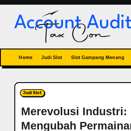
Skip
to
content
Home
Judi Slot
Slot Gampang Menang
Judi Slot
Merevolusi Industri
Mengubah Permaina