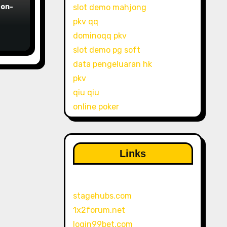
if
on-
slot demo mahjong
pkv qq
dominoqq pkv
slot demo pg soft
data pengeluaran hk
pkv
qiu qiu
online poker
Links
stagehubs.com
1x2forum.net
login99bet.com