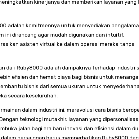
meningkatkan kinerjanya dan memberikan layanan yang l
8000 adalah komitmennya untuk menyediakan pengalama
m ini dirancang agar mudah digunakan dan intuitif,
sikan asisten virtual ke dalam operasi mereka tanpa
n dari Ruby8000 adalah dampaknya terhadap industri 
ebih efisien dan hemat biaya bagi bisnis untuk menanga
embantu bisnis dari semua ukuran untuk menyederhan
ka secara keseluruhan.
inan dalam industri ini, merevolusi cara bisnis berope
engan teknologi mutakhir, layanan yang dipersonalisasi
ka jalan bagi era baru inovasi dan efisiensi dalam du
pan dalam persaingan harus memperhatikan Ruby8000 dan