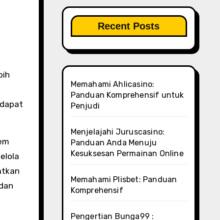
Recent Posts
bih
Memahami Ahlicasino:
Panduan Komprehensif untuk
 dapat
Penjudi
Menjelajahi Juruscasino:
tem
Panduan Anda Menuju
Kesuksesan Permainan Online
elola
atkan
Memahami Plisbet: Panduan
 dan
Komprehensif
Pengertian Bunga99 :