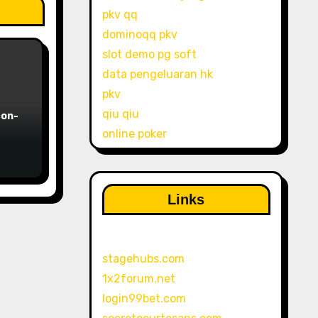
pkv qq
dominoqq pkv
slot demo pg soft
data pengeluaran hk
pkv
if
qiu qiu
on-
online poker
Links
stagehubs.com
1x2forum.net
login99bet.com