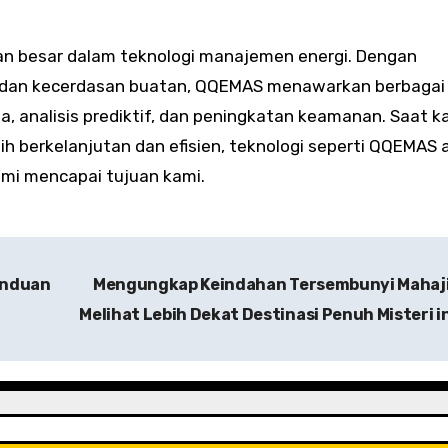
n besar dalam teknologi manajemen energi. Dengan
dan kecerdasan buatan, QQEMAS menawarkan berbagai
 analisis prediktif, dan peningkatan keamanan. Saat k
h berkelanjutan dan efisien, teknologi seperti QQEMAS 
i mencapai tujuan kami.
anduan
Mengungkap Keindahan Tersembunyi Mahaji
Melihat Lebih Dekat Destinasi Penuh Misteri i