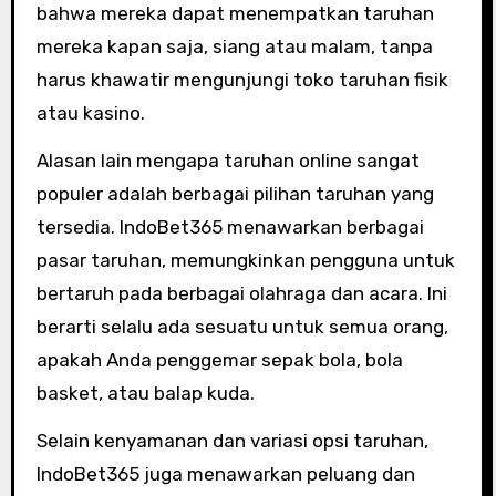
bahwa mereka dapat menempatkan taruhan
mereka kapan saja, siang atau malam, tanpa
harus khawatir mengunjungi toko taruhan fisik
atau kasino.
Alasan lain mengapa taruhan online sangat
populer adalah berbagai pilihan taruhan yang
tersedia. IndoBet365 menawarkan berbagai
pasar taruhan, memungkinkan pengguna untuk
bertaruh pada berbagai olahraga dan acara. Ini
berarti selalu ada sesuatu untuk semua orang,
apakah Anda penggemar sepak bola, bola
basket, atau balap kuda.
Selain kenyamanan dan variasi opsi taruhan,
IndoBet365 juga menawarkan peluang dan