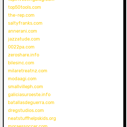
top50tools.com
the-rep.com
saltyfranks.com
annerani.com
jazzatude.com
0022pa.com
zeroshare.info
bilesinc.com
milaretreatnz.com
modaagi.com
smallvilleph.com
galiciasuroeste.info
batallasdeguerra.com
dregstudios.com
neatstuffhelpskids.org
moraessoccer.com