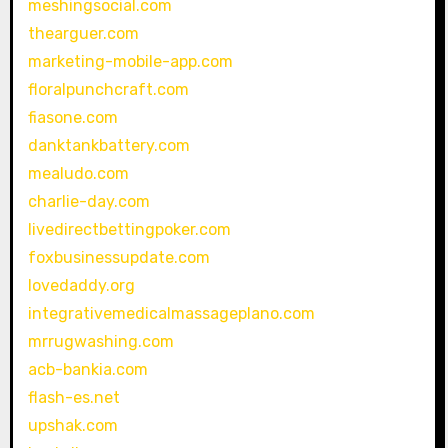
meshingsocial.com
thearguer.com
marketing-mobile-app.com
floralpunchcraft.com
fiasone.com
danktankbattery.com
mealudo.com
charlie-day.com
livedirectbettingpoker.com
foxbusinessupdate.com
lovedaddy.org
integrativemedicalmassageplano.com
mrrugwashing.com
acb-bankia.com
flash-es.net
upshak.com