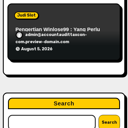
Judi Slot
Pengertian Winlose99 : Yang Perlu
admin@accountaudittaxcon-
Diketahui
com.preview-domain.com
August 5, 2026
Search
Search