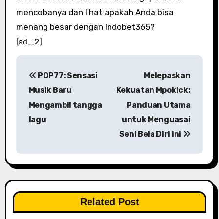
mencobanya dan lihat apakah Anda bisa
menang besar dengan Indobet365?
[ad_2]
P
POP77: Sensasi
Melepaskan
o
Musik Baru
Kekuatan Mpokick:
s
Mengambil tangga
Panduan Utama
lagu
untuk Menguasai
t
Seni Bela Diri ini
n
a
v
i
Related Post