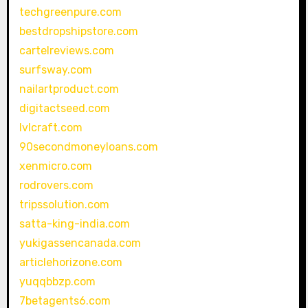
techgreenpure.com
bestdropshipstore.com
cartelreviews.com
surfsway.com
nailartproduct.com
digitactseed.com
lvlcraft.com
90secondmoneyloans.com
xenmicro.com
rodrovers.com
tripssolution.com
satta-king-india.com
yukigassencanada.com
articlehorizone.com
yuqqbbzp.com
7betagents6.com