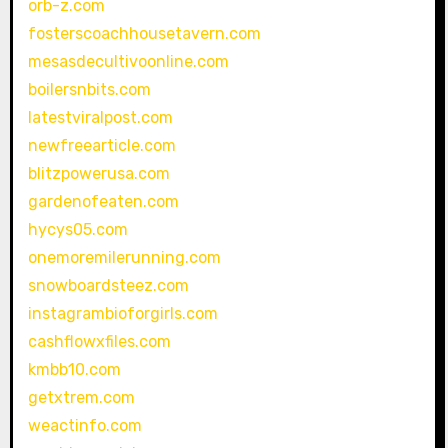
orb-z.com
fosterscoachhousetavern.com
mesasdecultivoonline.com
boilersnbits.com
latestviralpost.com
newfreearticle.com
blitzpowerusa.com
gardenofeaten.com
hycys05.com
onemoremilerunning.com
snowboardsteez.com
instagrambioforgirls.com
cashflowxfiles.com
kmbb10.com
getxtrem.com
weactinfo.com