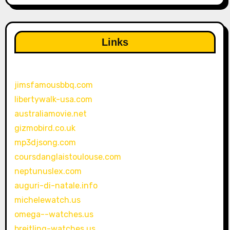
Links
jimsfamousbbq.com
libertywalk-usa.com
australiamovie.net
gizmobird.co.uk
mp3djsong.com
coursdanglaistoulouse.com
neptunuslex.com
auguri-di-natale.info
michelewatch.us
omega--watches.us
breitling-watches.us