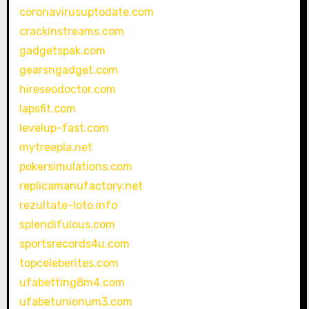
coronavirusuptodate.com
crackinstreams.com
gadgetspak.com
gearsngadget.com
hireseodoctor.com
lapsfit.com
levelup-fast.com
mytreepla.net
pokersimulations.com
replicamanufactory.net
rezultate-loto.info
splendifulous.com
sportsrecords4u.com
topceleberites.com
ufabetting8m4.com
ufabetunionum3.com