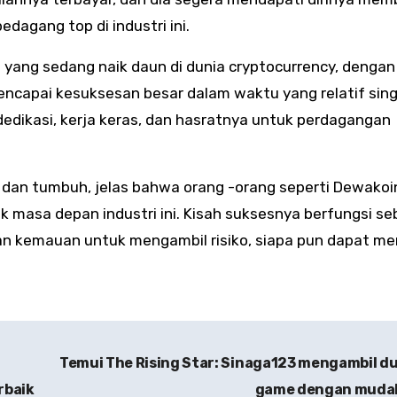
edagang top di industri ini.
 yang sedang naik daun di dunia cryptocurrency, dengan
ncapai kesuksesan besar dalam waktu yang relatif sing
dedikasi, kerja keras, dan hasratnya untuk perdagangan
 dan tumbuh, jelas bahwa orang -orang seperti Dewako
asa depan industri ini. Kisah suksesnya berfungsi se
an kemauan untuk mengambil risiko, siapa pun dapat m
Temui The Rising Star: Sinaga123 mengambil d
rbaik
game dengan mud