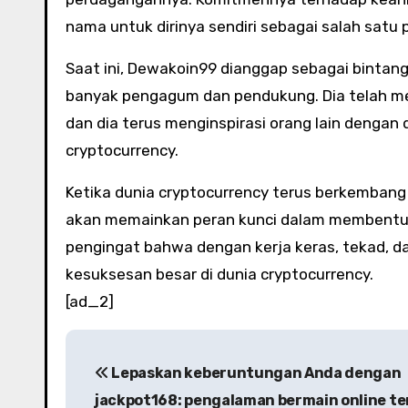
nama untuk dirinya sendiri sebagai salah satu p
Saat ini, Dewakoin99 dianggap sebagai bintang
banyak pengagum dan pendukung. Dia telah me
dan dia terus menginspirasi orang lain dengan 
cryptocurrency.
Ketika dunia cryptocurrency terus berkembang
akan memainkan peran kunci dalam membentuk m
pengingat bahwa dengan kerja keras, tekad, d
kesuksesan besar di dunia cryptocurrency.
[ad_2]
P
Lepaskan keberuntungan Anda dengan
o
jackpot168: pengalaman bermain online te