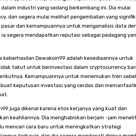
dalam industri yang sedang berkembang ini. Dia mulai
cy, dan segera mulai melihat pengembalian yang signifi
en pasar dan kemampuannya untuk menganalisis data de
 ia segera mendapatkan reputasi sebagai pedagang ya
ada keberhasilan Dewakoin99 adalah kesediaannya untuk
a tidak takut untuk berinvestasi dalam cryptocurrency ba
r berikutnya. Kemampuannya untuk menemukan tren sebe
buat keputusan investasi yang cerdas dan memanfaat
pat.
99 juga dikenal karena etos kerjanya yang kuat dan
tkan keahliannya. Dia menghabiskan berjam -jam menelit
alu mencari cara baru untuk meningkatkan strategi
annya terbayar, dan dia segera mendapati dirinya mem