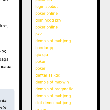
login sbobet
poker online
dominoqq pkv
kat,
poker online
pkv
demo slot mahjong
bandarqq
in99
qiu qiu
bagai
poker
encapai
poker
daftar asikqq
demo slot maxwin
demo slot pragmatic
demo slot mahjong
unia
slot demo mahjong
ah
pkv qq