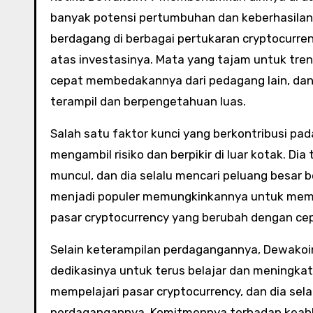
banyak potensi pertumbuhan dan keberhasilan 
berdagang di berbagai pertukaran cryptocurren
atas investasinya. Mata yang tajam untuk tr
cepat membedakannya dari pedagang lain, dan
terampil dan berpengetahuan luas.
Salah satu faktor kunci yang berkontribusi p
mengambil risiko dan berpikir di luar kotak. Di
muncul, dan dia selalu mencari peluang besa
menjadi populer memungkinkannya untuk mem
pasar cryptocurrency yang berubah dengan ce
Selain keterampilan perdagangannya, Dewakoin
dedikasinya untuk terus belajar dan meningka
mempelajari pasar cryptocurrency, dan dia sel
perdagangannya. Komitmennya terhadap keahli