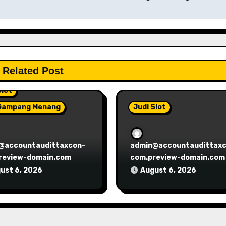
Related Post
Slot
 Gampang Menang
Judi Slot
hami Plisbet:
Pengertian Bunga99 :
uan Komprehensif
Panduan Lengkap
@accountaudittaxcon-
admin@accountaudittaxc
review-domain.com
com.preview-domain.com
ust 6, 2026
August 6, 2026