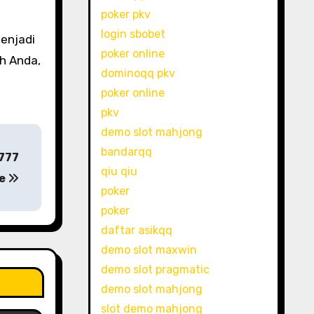
poker pkv
login sbobet
menjadi
poker online
h Anda,
dominoqq pkv
poker online
pkv
demo slot mahjong
bandarqq
777
qiu qiu
me
poker
poker
daftar asikqq
demo slot maxwin
demo slot pragmatic
demo slot mahjong
slot demo mahjong