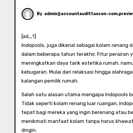
By
admin@accountaudittaxcon-com.previ
[ad_1]
Indopools, juga dikenal sebagai kolam renang 
dalam beberapa tahun terakhir. Fitur perairan
meningkatkan daya tarik estetika rumah, na
kebugaran. Mulai dari relaksasi hingga olahra
kalangan pemilik rumah.
Salah satu alasan utama mengapa Indopools be
Tidak seperti kolam renang luar ruangan, Indop
tepat bagi mereka yang ingin berenang atau be
menikmati manfaat kolam tanpa harus khawat
dingin.