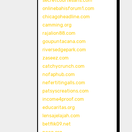
secretcourtesans.com
onlinebahisforum1.com
chicagoheadline.com
camming.org
rajalion88.com
goupuntacana.com
riversedgepark.com
zaseez.com
catchycrunch.com
nofaphub.com
nefertitingalls.com
patsyscreations.com
income4proof.com
educaritas.org
lensajelajah.com
betflik09.net