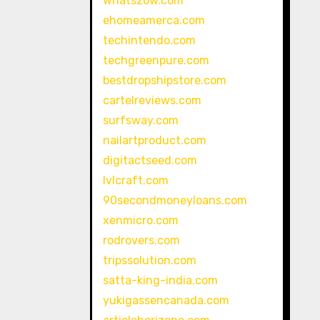
whatszow.com
ehomeamerca.com
techintendo.com
techgreenpure.com
bestdropshipstore.com
cartelreviews.com
surfsway.com
nailartproduct.com
digitactseed.com
lvlcraft.com
90secondmoneyloans.com
xenmicro.com
rodrovers.com
tripssolution.com
satta-king-india.com
yukigassencanada.com