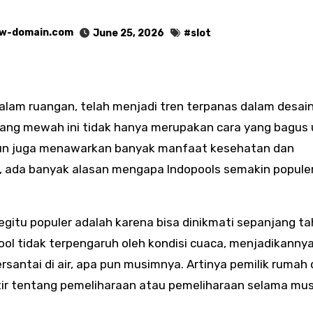
ew-domain.com
June 25, 2026
#
slot
dalam ruangan, telah menjadi tren terpanas dalam desai
 yang mewah ini tidak hanya merupakan cara yang bagus
mun juga menawarkan banyak manfaat kesehatan dan
ga, ada banyak alasan mengapa Indopools semakin populer
gitu populer adalah karena bisa dinikmati sepanjang ta
ool tidak terpengaruh oleh kondisi cuaca, menjadikannya
rsantai di air, apa pun musimnya. Artinya pemilik rumah
ir tentang pemeliharaan atau pemeliharaan selama mu