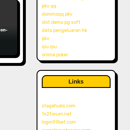
pkv qq
dominoqq pkv
slot demo pg soft
an
on-
data pengeluaran hk
ana
pkv
qiu qiu
online poker
Links
stagehubs.com
1x2forum.net
login99bet.com