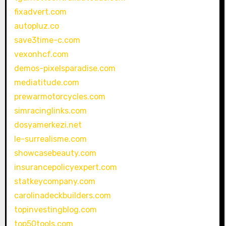
fixadvert.com
autopluz.co
save3time-c.com
vexonhcf.com
demos-pixelsparadise.com
mediatitude.com
prewarmotorcycles.com
simracinglinks.com
dosyamerkezi.net
le-surrealisme.com
showcasebeauty.com
insurancepolicyexpert.com
statkeycompany.com
carolinadeckbuilders.com
topinvestingblog.com
top50tools.com