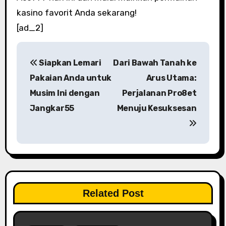
kasino favorit Anda sekarang!
[ad_2]
P
Siapkan Lemari
Dari Bawah Tanah ke
o
Pakaian Anda untuk
Arus Utama:
s
Musim Ini dengan
Perjalanan Pro8et
Jangkar55
Menuju Kesuksesan
t
n
a
v
i
Related Post
g