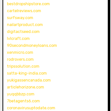
bestdropshipstore.com
cartelreviews.com
surfsway.com
nailartproduct.com
digitactseed.com
lvlcraft.com
90secondmoneyloans.com
xenmicro.com
rodrovers.com
tripssolution.com
satta-king-india.com
yukigassencanada.com
articlehorizone.com
yuqqbbzp.com
7betagents6.com
coronavirusuptodate.com