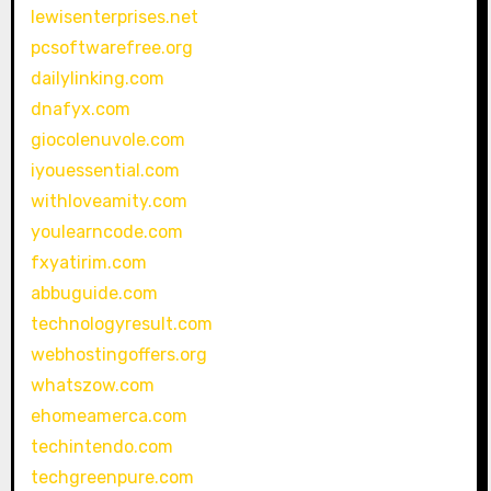
lewisenterprises.net
pcsoftwarefree.org
dailylinking.com
dnafyx.com
giocolenuvole.com
iyouessential.com
withloveamity.com
youlearncode.com
fxyatirim.com
abbuguide.com
technologyresult.com
webhostingoffers.org
whatszow.com
ehomeamerca.com
techintendo.com
techgreenpure.com