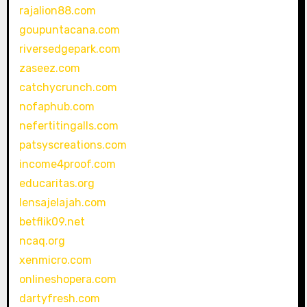
rajalion88.com
goupuntacana.com
riversedgepark.com
zaseez.com
catchycrunch.com
nofaphub.com
nefertitingalls.com
patsyscreations.com
income4proof.com
educaritas.org
lensajelajah.com
betflik09.net
ncaq.org
xenmicro.com
onlineshopera.com
dartyfresh.com