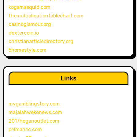
kogamasquid.com
themultiplicationtablechart.com
casinoglamour.org
dextercoin.io
christianarticledirectory.org
5homestyle.com
Links
mygamblingstory.com
majalahwekonews.com
2017hoganoutlet.com
pelmanec.com