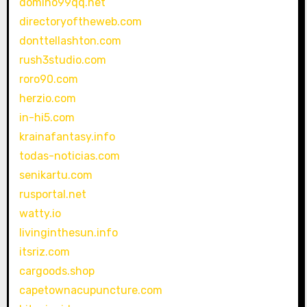
domino99qq.net
directoryoftheweb.com
donttellashton.com
rush3studio.com
roro90.com
herzio.com
in-hi5.com
krainafantasy.info
todas-noticias.com
senikartu.com
rusportal.net
watty.io
livinginthesun.info
itsriz.com
cargoods.shop
capetownacupuncture.com