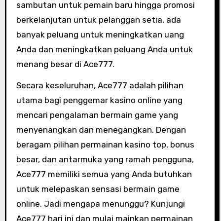
sambutan untuk pemain baru hingga promosi
berkelanjutan untuk pelanggan setia, ada
banyak peluang untuk meningkatkan uang
Anda dan meningkatkan peluang Anda untuk
menang besar di Ace777.
Secara keseluruhan, Ace777 adalah pilihan
utama bagi penggemar kasino online yang
mencari pengalaman bermain game yang
menyenangkan dan menegangkan. Dengan
beragam pilihan permainan kasino top, bonus
besar, dan antarmuka yang ramah pengguna,
Ace777 memiliki semua yang Anda butuhkan
untuk melepaskan sensasi bermain game
online. Jadi mengapa menunggu? Kunjungi
Ace777 hari ini dan mulai mainkan permainan