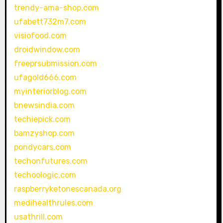
trendy-ama-shop.com
ufabett732m7.com
visiofood.com
droidwindow.com
freeprsubmission.com
ufagold666.com
myinteriorblog.com
bnewsindia.com
techiepick.com
bamzyshop.com
pondycars.com
techonfutures.com
techoologic.com
raspberryketonescanada.org
medihealthrules.com
usathrill.com