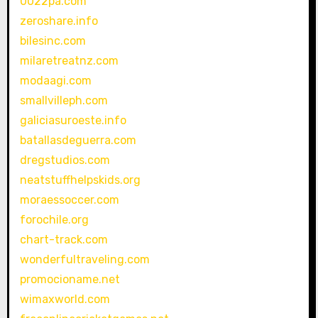
0022pa.com
zeroshare.info
bilesinc.com
milaretreatnz.com
modaagi.com
smallvilleph.com
galiciasuroeste.info
batallasdeguerra.com
dregstudios.com
neatstuffhelpskids.org
moraessoccer.com
forochile.org
chart-track.com
wonderfultraveling.com
promocioname.net
wimaxworld.com