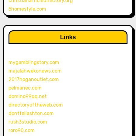
christianarticledirectory.org
5homestyle.com
Links
mygamblingstory.com
majalahwekonews.com
2017hoganoutlet.com
pelmanec.com
domino99qq.net
directoryoftheweb.com
donttellashton.com
rush3studio.com
roro90.com