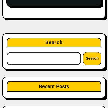
Search
Search
Recent Posts