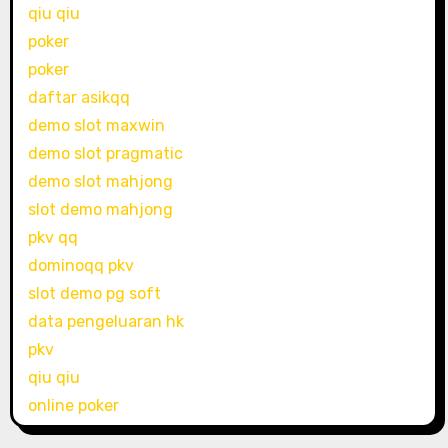
qiu qiu
poker
poker
daftar asikqq
demo slot maxwin
demo slot pragmatic
demo slot mahjong
slot demo mahjong
pkv qq
dominoqq pkv
slot demo pg soft
data pengeluaran hk
pkv
qiu qiu
online poker