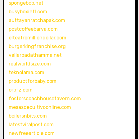
spongebob.net
busyboxintl.com
auttayanratchapak.com
postcoffeebarva.com
elteatromilliondollar.com
burgerkingfranchise.org
vallarpadathamma.net
realworldsize.com
teknolama.com
productforbaby.com
orb-z.com
fosterscoachhousetavern.com
mesasdecultivoonline.com
boilersnbits.com
latestviralpost.com
newfreearticle.com