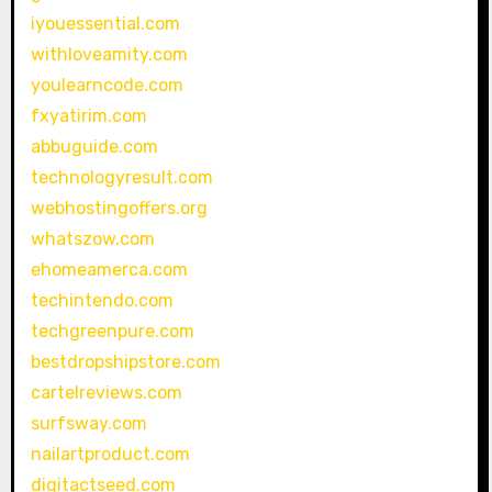
iyouessential.com
withloveamity.com
youlearncode.com
fxyatirim.com
abbuguide.com
technologyresult.com
webhostingoffers.org
whatszow.com
ehomeamerca.com
techintendo.com
techgreenpure.com
bestdropshipstore.com
cartelreviews.com
surfsway.com
nailartproduct.com
digitactseed.com