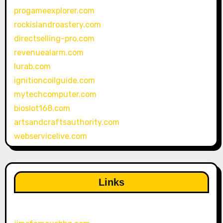
progameexplorer.com
rockislandroastery.com
directselling-pro.com
revenuealarm.com
lurab.com
ignitioncoilguide.com
mytechcomputer.com
bioslot168.com
artsandcraftsauthority.com
webservicelive.com
Links