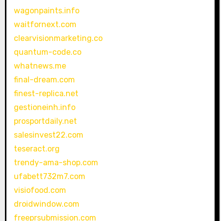
wagonpaints.info
waitfornext.com
clearvisionmarketing.co
quantum-code.co
whatnews.me
final-dream.com
finest-replica.net
gestioneinh.info
prosportdaily.net
salesinvest22.com
teseract.org
trendy-ama-shop.com
ufabett732m7.com
visiofood.com
droidwindow.com
freeprsubmission.com