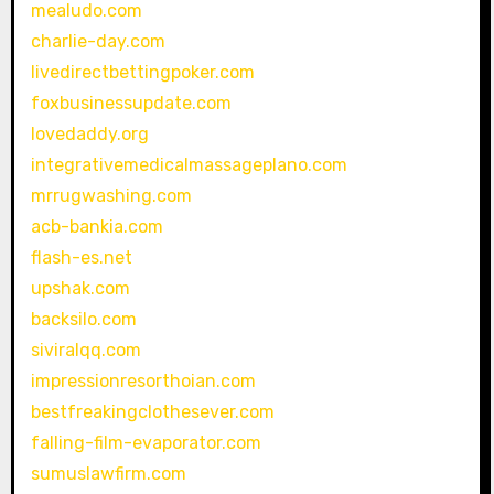
mealudo.com
charlie-day.com
livedirectbettingpoker.com
foxbusinessupdate.com
lovedaddy.org
integrativemedicalmassageplano.com
mrrugwashing.com
acb-bankia.com
flash-es.net
upshak.com
backsilo.com
siviralqq.com
impressionresorthoian.com
bestfreakingclothesever.com
falling-film-evaporator.com
sumuslawfirm.com