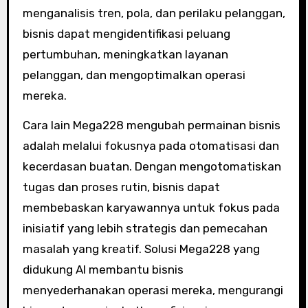
menganalisis tren, pola, dan perilaku pelanggan,
bisnis dapat mengidentifikasi peluang
pertumbuhan, meningkatkan layanan
pelanggan, dan mengoptimalkan operasi
mereka.
Cara lain Mega228 mengubah permainan bisnis
adalah melalui fokusnya pada otomatisasi dan
kecerdasan buatan. Dengan mengotomatiskan
tugas dan proses rutin, bisnis dapat
membebaskan karyawannya untuk fokus pada
inisiatif yang lebih strategis dan pemecahan
masalah yang kreatif. Solusi Mega228 yang
didukung AI membantu bisnis
menyederhanakan operasi mereka, mengurangi