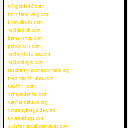
ufagold666.com
myinteriorblog.com
bnewsindia.com
techiepick.com
bamzyshop.com
pondycars.com
techonfutures.com
techoologic.com
raspberryketonescanada.org
medihealthrules.com
usathrill.com
vshapedental.com
canfandalucia.org
yourengineguide.com
nybreakings.com
outstationcabsservices.com