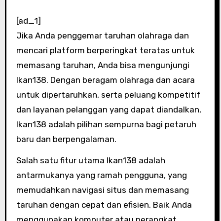
[ad_1]
Jika Anda penggemar taruhan olahraga dan
mencari platform berperingkat teratas untuk
memasang taruhan, Anda bisa mengunjungi
Ikan138. Dengan beragam olahraga dan acara
untuk dipertaruhkan, serta peluang kompetitif
dan layanan pelanggan yang dapat diandalkan,
Ikan138 adalah pilihan sempurna bagi petaruh
baru dan berpengalaman.
Salah satu fitur utama Ikan138 adalah
antarmukanya yang ramah pengguna, yang
memudahkan navigasi situs dan memasang
taruhan dengan cepat dan efisien. Baik Anda
menggunakan komputer atau perangkat