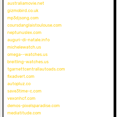
australiamovie.net
gizmobird.co.uk
mp3djsong.com
coursdanglaistoulouse.com
neptunuslex.com
auguri-di-natale.info
michelewatch.us
omega--watches.us
breitling-watches.us
tgarnettcentrallautoads.com
fixadvert.com
autopluz.co
save3time-c.com
vexonhcf.com
demos-pixelsparadise.com
mediatitude.com