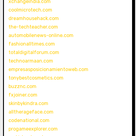
xchangeindia.com
coolmicrotech.com
dreamhousehack.com
the-techteacher.com
automobilenews-online.com
fashionalltimes.com
totaldigitalforum.com
technoarmaan.com
empresasposicionamientoweb.com
tonybestcosmetics.com
buzznc.com
fxjoiner.com
skinbykindra.com
alltherageface.com
codenational.com
progameexplorer.com