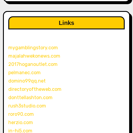
Links
mygamblingstory.com
majalahwekonews.com
2017hoganoutlet.com
pelmanec.com
domino99qq.net
directoryoftheweb.com
donttellashton.com
rush3studio.com
roro90.com
herzio.com
in-hi5.com