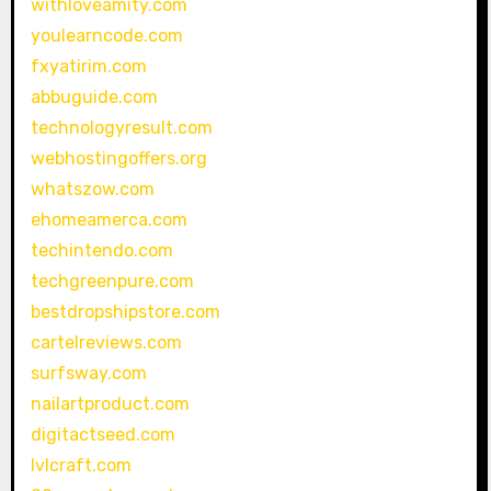
withloveamity.com
youlearncode.com
fxyatirim.com
abbuguide.com
technologyresult.com
webhostingoffers.org
whatszow.com
ehomeamerca.com
techintendo.com
techgreenpure.com
bestdropshipstore.com
cartelreviews.com
surfsway.com
nailartproduct.com
digitactseed.com
lvlcraft.com