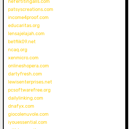
nefertitingalls.com
patsyscreations.com
income4proof.com
educaritas.org
lensajelajah.com
betflik09.net
ncaq.org
xenmicro.com
onlineshopera.com
dartyfresh.com
lewisenterprises.net
pcsoftwarefree.org
dailylinking.com
dnafyx.com
giocolenuvole.com
iyouessential.com