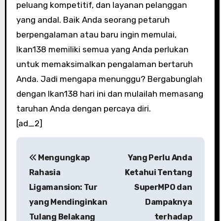
peluang kompetitif, dan layanan pelanggan
yang andal. Baik Anda seorang petaruh
berpengalaman atau baru ingin memulai,
Ikan138 memiliki semua yang Anda perlukan
untuk memaksimalkan pengalaman bertaruh
Anda. Jadi mengapa menunggu? Bergabunglah
dengan Ikan138 hari ini dan mulailah memasang
taruhan Anda dengan percaya diri.
[ad_2]
P
Mengungkap
Yang Perlu Anda
o
Rahasia
Ketahui Tentang
s
Ligamansion: Tur
SuperMPO dan
yang Mendinginkan
Dampaknya
t
Tulang Belakang
terhadap