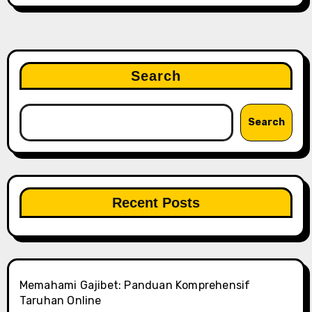
Search
Search
Recent Posts
Memahami Gajibet: Panduan Komprehensif
Taruhan Online