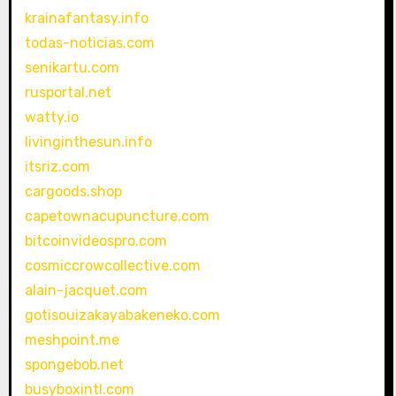
krainafantasy.info
todas-noticias.com
senikartu.com
rusportal.net
watty.io
livinginthesun.info
itsriz.com
cargoods.shop
capetownacupuncture.com
bitcoinvideospro.com
cosmiccrowcollective.com
alain-jacquet.com
gotisouizakayabakeneko.com
meshpoint.me
spongebob.net
busyboxintl.com