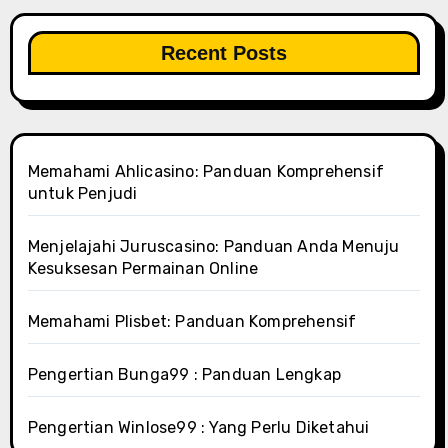
Recent Posts
Memahami Ahlicasino: Panduan Komprehensif
untuk Penjudi
Menjelajahi Juruscasino: Panduan Anda Menuju
Kesuksesan Permainan Online
Memahami Plisbet: Panduan Komprehensif
Pengertian Bunga99 : Panduan Lengkap
Pengertian Winlose99 : Yang Perlu Diketahui