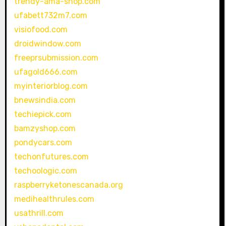
trendy-ama-shop.com
ufabett732m7.com
visiofood.com
droidwindow.com
freeprsubmission.com
ufagold666.com
myinteriorblog.com
bnewsindia.com
techiepick.com
bamzyshop.com
pondycars.com
techonfutures.com
techoologic.com
raspberryketonescanada.org
medihealthrules.com
usathrill.com