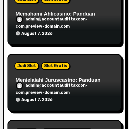
i
o
Memahami Ahlicasino: Panduan
admin@accountaudittaxcon-
Komprehensif untuk Penjudi
n
com.preview-domain.com
August 7, 2026
Judi Slot
Slot Gratis
Menjelajahi Juruscasino: Panduan
admin@accountaudittaxcon-
Anda Menuju Kesuksesan Permainan
Online
com.preview-domain.com
August 7, 2026