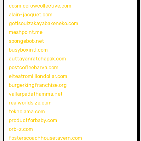
cosmiccrowcollective.com
alain-jacquet.com
gotisouizakayabakeneko.com
meshpoint.me
spongebob.net
busyboxintl.com
auttayanratchapak.com
postcoffeebarva.com
elteatromilliondollar.com
burgerkingfranchise.org
vallarpadathamma.net
realworldsize.com
teknolama.com
productforbaby.com
orb-z.com
fosterscoachhousetavern.com