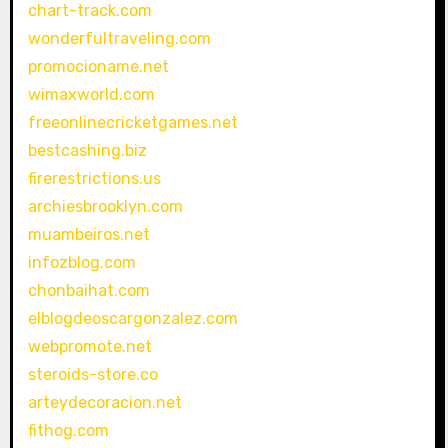
chart-track.com
wonderfultraveling.com
promocioname.net
wimaxworld.com
freeonlinecricketgames.net
bestcashing.biz
firerestrictions.us
archiesbrooklyn.com
muambeiros.net
infozblog.com
chonbaihat.com
elblogdeoscargonzalez.com
webpromote.net
steroids-store.co
arteydecoracion.net
fithog.com