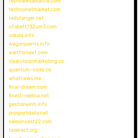
technewsalliance.com
technonetmarket.com
tedstanger.net
ufabett732um3.com
uskola.info
wagonpaints.info
waitfornext.com
clearvisionmarketing.co
quantum-code.co
whatnews.me
final-dream.com
finest-replica.net
gestioneinh.info
prosportdaily.net
salesinvest22.com
teseract.org