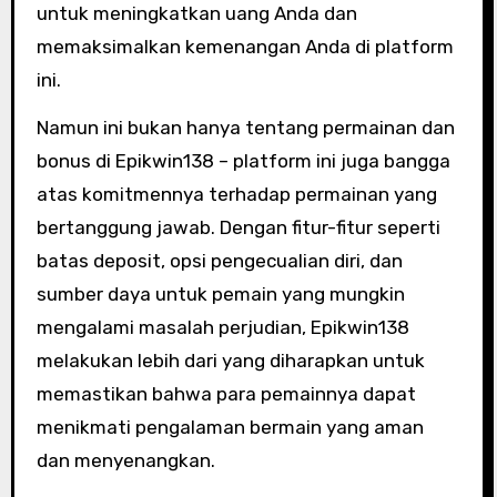
untuk meningkatkan uang Anda dan
memaksimalkan kemenangan Anda di platform
ini.
Namun ini bukan hanya tentang permainan dan
bonus di Epikwin138 – platform ini juga bangga
atas komitmennya terhadap permainan yang
bertanggung jawab. Dengan fitur-fitur seperti
batas deposit, opsi pengecualian diri, dan
sumber daya untuk pemain yang mungkin
mengalami masalah perjudian, Epikwin138
melakukan lebih dari yang diharapkan untuk
memastikan bahwa para pemainnya dapat
menikmati pengalaman bermain yang aman
dan menyenangkan.