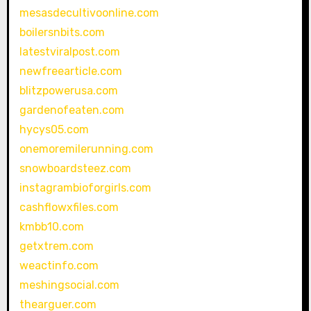
mesasdecultivoonline.com
boilersnbits.com
latestviralpost.com
newfreearticle.com
blitzpowerusa.com
gardenofeaten.com
hycys05.com
onemoremilerunning.com
snowboardsteez.com
instagrambioforgirls.com
cashflowxfiles.com
kmbb10.com
getxtrem.com
weactinfo.com
meshingsocial.com
thearguer.com