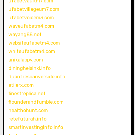
ufabetvaultm7.com
ufabetvillageum7.com
ufabetvoicem3.com
waveufabetm4.com
wayang88.net
websiteufabetm4.com
whiteufabetm4.com
anikalappy.com
dininghelsinki.info
duanfrescariverside.info
etilerx.com
finestreplica.net
flounderandfumble.com
healthohunt.com
retefuturah.info
smartinvestinginfo.info