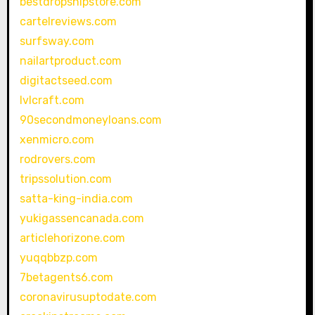
bestdropshipstore.com
cartelreviews.com
surfsway.com
nailartproduct.com
digitactseed.com
lvlcraft.com
90secondmoneyloans.com
xenmicro.com
rodrovers.com
tripssolution.com
satta-king-india.com
yukigassencanada.com
articlehorizone.com
yuqqbbzp.com
7betagents6.com
coronavirusuptodate.com