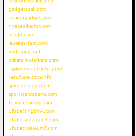
crackinstreams.com
gadgetspak.com
gearsngadget.com
hireseodoctor.com
lapsfit.com
levelup-fast.com
mytreepla.net
pokersimulations.com
replicamanufactory.net
rezultate-loto.info
splendifulous.com
sportsrecords4u.com
topceleberites.com
ufabetting8m4.com
ufabetunionum3.com
ufabetvalueum3.com