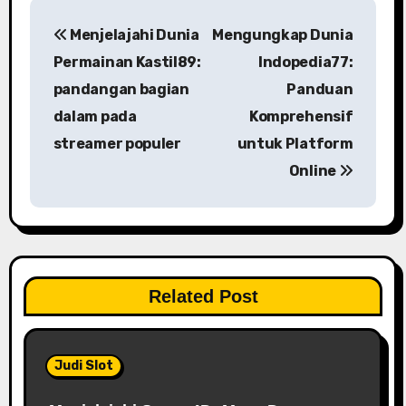
P
Menjelajahi Dunia
Mengungkap Dunia
o
Permainan Kastil89:
Indopedia77:
s
pandangan bagian
Panduan
dalam pada
Komprehensif
t
streamer populer
untuk Platform
n
Online
a
v
i
Related Post
g
a
Judi Slot
t