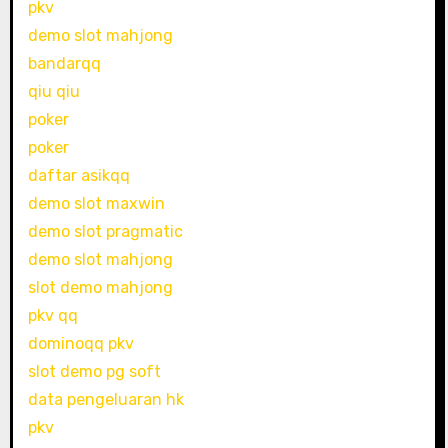
pkv
demo slot mahjong
bandarqq
qiu qiu
poker
poker
daftar asikqq
demo slot maxwin
demo slot pragmatic
demo slot mahjong
slot demo mahjong
pkv qq
dominoqq pkv
slot demo pg soft
data pengeluaran hk
pkv