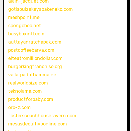
alain-jacquet.com
gotisouizakayabakeneko.com
meshpoint.me
spongebob.net
busyboxintl.com
auttayanratchapak.com
postcoffeebarva.com
elteatromilliondollar.com
burgerkingfranchise.org
vallarpadathamma.net
realworldsize.com
teknolama.com
productforbaby.com
orb-z.com
fosterscoachhousetavern.com
mesasdecultivoonline.com