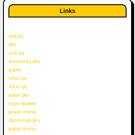
Links
asikqq
pkv
judi qq
dominoqq pkv
gaple
situs qq
situs qq
poker pkv
login sbobet
poker online
dominoqq pkv
poker online