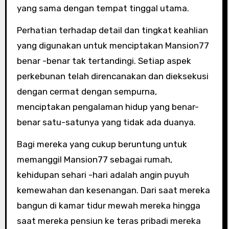
yang sama dengan tempat tinggal utama.
Perhatian terhadap detail dan tingkat keahlian
yang digunakan untuk menciptakan Mansion77
benar -benar tak tertandingi. Setiap aspek
perkebunan telah direncanakan dan dieksekusi
dengan cermat dengan sempurna,
menciptakan pengalaman hidup yang benar-
benar satu-satunya yang tidak ada duanya.
Bagi mereka yang cukup beruntung untuk
memanggil Mansion77 sebagai rumah,
kehidupan sehari -hari adalah angin puyuh
kemewahan dan kesenangan. Dari saat mereka
bangun di kamar tidur mewah mereka hingga
saat mereka pensiun ke teras pribadi mereka