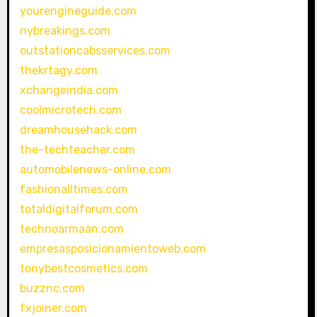
yourengineguide.com
nybreakings.com
outstationcabsservices.com
thekrtagy.com
xchangeindia.com
coolmicrotech.com
dreamhousehack.com
the-techteacher.com
automobilenews-online.com
fashionalltimes.com
totaldigitalforum.com
technoarmaan.com
empresasposicionamientoweb.com
tonybestcosmetics.com
buzznc.com
fxjoiner.com