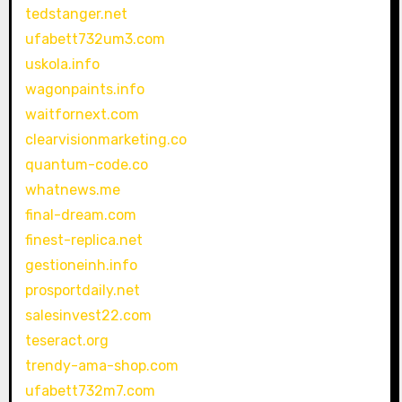
tedstanger.net
ufabett732um3.com
uskola.info
wagonpaints.info
waitfornext.com
clearvisionmarketing.co
quantum-code.co
whatnews.me
final-dream.com
finest-replica.net
gestioneinh.info
prosportdaily.net
salesinvest22.com
teseract.org
trendy-ama-shop.com
ufabett732m7.com