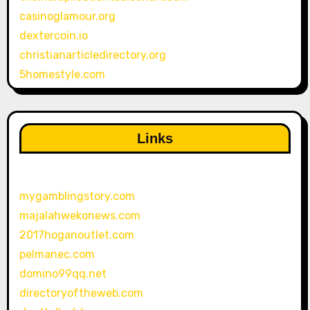
casinoglamour.org
dextercoin.io
christianarticledirectory.org
5homestyle.com
Links
mygamblingstory.com
majalahwekonews.com
2017hoganoutlet.com
pelmanec.com
domino99qq.net
directoryoftheweb.com