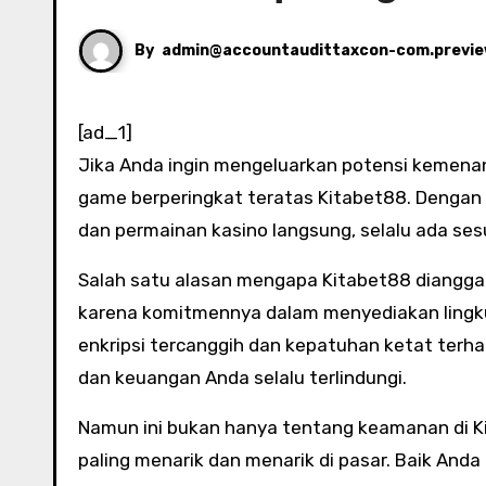
By
admin@accountaudittaxcon-com.previ
[ad_1]
Jika Anda ingin mengeluarkan potensi kemena
game berperingkat teratas Kitabet88. Dengan 
dan permainan kasino langsung, selalu ada se
Salah satu alasan mengapa Kitabet88 dianggap
karena komitmennya dalam menyediakan lingk
enkripsi tercanggih dan kepatuhan ketat terha
dan keuangan Anda selalu terlindungi.
Namun ini bukan hanya tentang keamanan di K
paling menarik dan menarik di pasar. Baik And