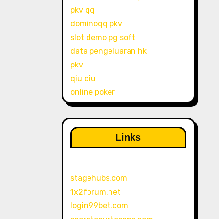
pkv qq
dominoqq pkv
slot demo pg soft
data pengeluaran hk
pkv
qiu qiu
online poker
Links
stagehubs.com
1x2forum.net
login99bet.com