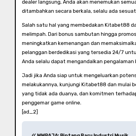
dealer langsung, Anda akan menemukan semua
ditambahkan secara berkala, selalu ada sesuat
Salah satu hal yang membedakan Kitabet88 dar
melimpah. Dari bonus sambutan hingga promos
meningkatkan kemenangan dan memaksimalka
pelanggan berdedikasi yang tersedia 24/7 un
Anda selalu dapat mengandalkan pengalaman 
Jadi jika Anda siap untuk mengeluarkan pote
melakukannya, kunjungi Kitabet88 dan mulai be
yang tidak ada duanya, dan komitmen terhadap
penggemar game online.
[ad_2]
P
MMRAJA: Bintang Baru Industri Musik