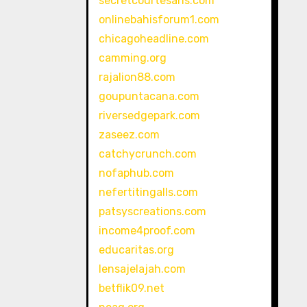
secretcourtesans.com
onlinebahisforum1.com
chicagoheadline.com
camming.org
rajalion88.com
goupuntacana.com
riversedgepark.com
zaseez.com
catchycrunch.com
nofaphub.com
nefertitingalls.com
patsyscreations.com
income4proof.com
educaritas.org
lensajelajah.com
betflik09.net