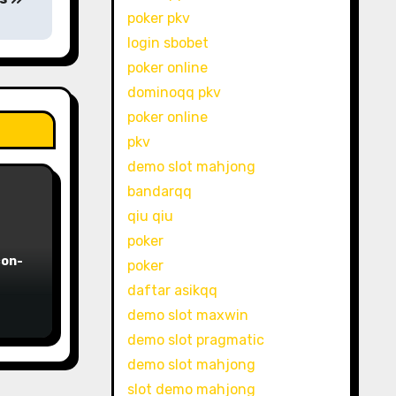
poker pkv
login sbobet
poker online
dominoqq pkv
poker online
pkv
demo slot mahjong
bandarqq
qiu qiu
poker
if
on-
poker
daftar asikqq
demo slot maxwin
demo slot pragmatic
demo slot mahjong
slot demo mahjong