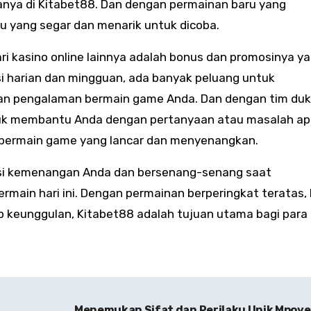
nya di Kitabet88. Dan dengan permainan baru yang
u yang segar dan menarik untuk dicoba.
i kasino online lainnya adalah bonus dan promosinya y
i harian dan mingguan, ada banyak peluang untuk
n pengalaman bermain game Anda. Dan dengan tim du
tuk membantu Anda dengan pertanyaan atau masalah ap
bermain game yang lancar dan menyenangkan.
nsi kemenangan Anda dan bersenang-senang saat
rmain hari ini. Dengan permainan berperingkat teratas,
 keunggulan, Kitabet88 adalah tujuan utama bagi para
Menemukan Sifat dan Perilaku Unik Mpoy