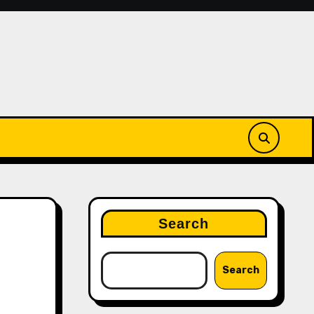
Search
Search