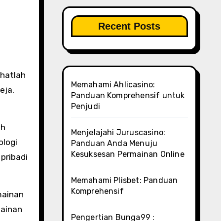
Recent Posts
hatlah
Memahami Ahlicasino:
eja,
Panduan Komprehensif untuk
Penjudi
ah
Menjelajahi Juruscasino:
logi
Panduan Anda Menuju
Kesuksesan Permainan Online
pribadi
Memahami Plisbet: Panduan
Komprehensif
mainan
mainan
Pengertian Bunga99 :