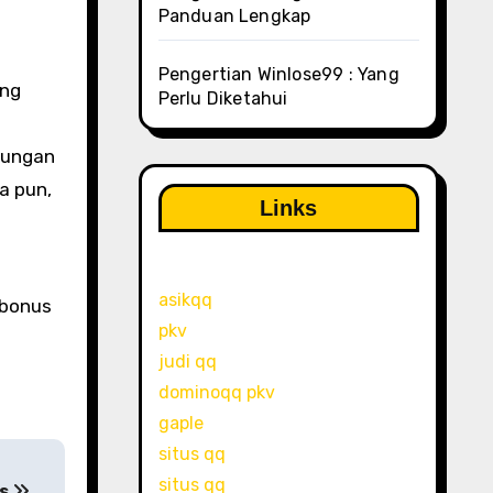
Panduan Lengkap
Pengertian Winlose99 : Yang
ang
Perlu Diketahui
kungan
a pun,
Links
asikqq
 bonus
pkv
judi qq
dominoqq pkv
gaple
situs qq
situs qq
es