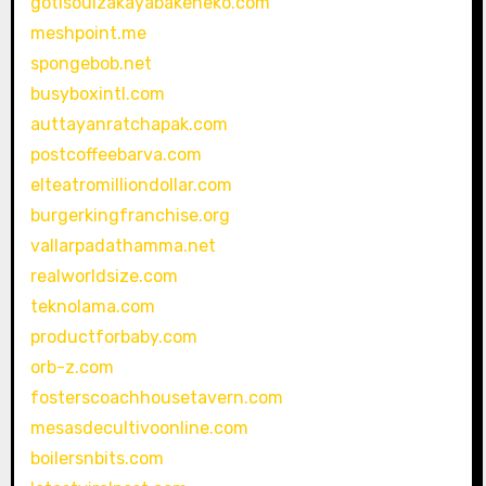
gotisouizakayabakeneko.com
meshpoint.me
spongebob.net
busyboxintl.com
auttayanratchapak.com
postcoffeebarva.com
elteatromilliondollar.com
burgerkingfranchise.org
vallarpadathamma.net
realworldsize.com
teknolama.com
productforbaby.com
orb-z.com
fosterscoachhousetavern.com
mesasdecultivoonline.com
boilersnbits.com