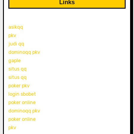
Links
asikqq
pkv
judi qq
dominoqq pkv
gaple
situs qq
situs qq
poker pkv
login sbobet
poker online
dominoqq pkv
poker online
pkv