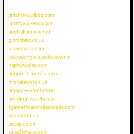
jimsfamousbbq.com
libertywalk-usa.com
australiamovie.net
gizmobird.co.uk
mp3djsong.com
coursdanglaistoulouse.com
neptunuslex.com
auguri-di-natale.info
michelewatch.us
omega--watches.us
breitling-watches.us
tgarnettcentrallautoads.com
fixadvert.com
autopluz.co
save3time-c.com