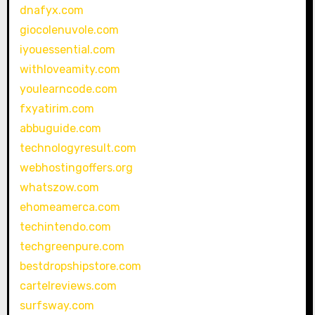
dnafyx.com
giocolenuvole.com
iyouessential.com
withloveamity.com
youlearncode.com
fxyatirim.com
abbuguide.com
technologyresult.com
webhostingoffers.org
whatszow.com
ehomeamerca.com
techintendo.com
techgreenpure.com
bestdropshipstore.com
cartelreviews.com
surfsway.com