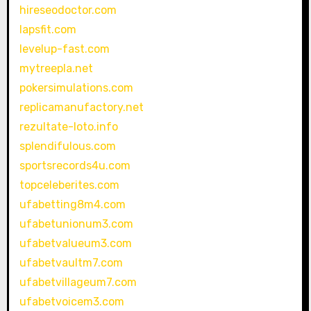
hireseodoctor.com
lapsfit.com
levelup-fast.com
mytreepla.net
pokersimulations.com
replicamanufactory.net
rezultate-loto.info
splendifulous.com
sportsrecords4u.com
topceleberites.com
ufabetting8m4.com
ufabetunionum3.com
ufabetvalueum3.com
ufabetvaultm7.com
ufabetvillageum7.com
ufabetvoicem3.com