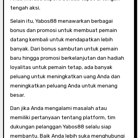
tengah aksi.
Selain itu, Yabos88 menawarkan berbagai
bonus dan promosi untuk membuat pemain
datang kembali untuk mendapatkan lebih
banyak. Dari bonus sambutan untuk pemain
baru hingga promosi berkelanjutan dan hadiah
loyalitas untuk pemain tetap, ada banyak
peluang untuk meningkatkan uang Anda dan
meningkatkan peluang Anda untuk menang
besar.
Dan jika Anda mengalami masalah atau
memiliki pertanyaan tentang platform, tim
dukungan pelanggan Yabos88 selalu siap
membantu. Baik Anda lebih suka menghubungi