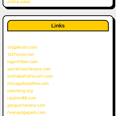
online poker
Links
stagehubs.com
1x2forum.net
login99bet.com
secretcourtesans.com
onlinebahisforum1.com
chicagoheadline.com
camming.org
rajalion88.com
goupuntacana.com
riversedgepark.com