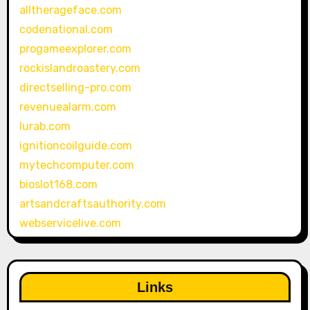
alltherageface.com
codenational.com
progameexplorer.com
rockislandroastery.com
directselling-pro.com
revenuealarm.com
lurab.com
ignitioncoilguide.com
mytechcomputer.com
bioslot168.com
artsandcraftsauthority.com
webservicelive.com
Links