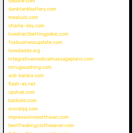
fiasone.com
danktankbattery.com
mealudo.com
charlie-day.com
livedirectbettingpoker.com
foxbusinessupdate.com
lovedaddy.org
integrativemedicalmassageplano.com
mrrugwashing.com
acb-bankia.com
flash-es.net
upshak.com
backsilo.com
siviralqq.com
impressionresorthoian.com
bestfreakingclothesever.com