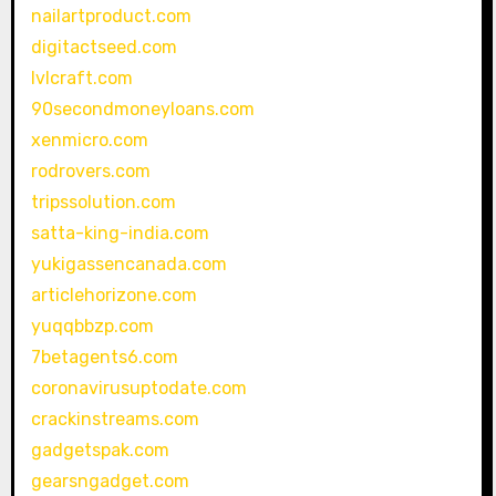
nailartproduct.com
digitactseed.com
lvlcraft.com
90secondmoneyloans.com
xenmicro.com
rodrovers.com
tripssolution.com
satta-king-india.com
yukigassencanada.com
articlehorizone.com
yuqqbbzp.com
7betagents6.com
coronavirusuptodate.com
crackinstreams.com
gadgetspak.com
gearsngadget.com