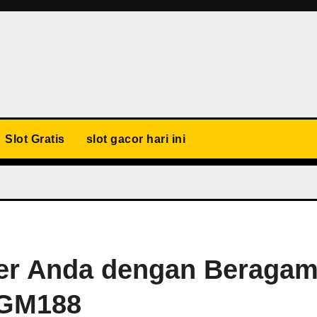
Slot Gratis
slot gacor hari ini
er Anda dengan Beraga
SGM188