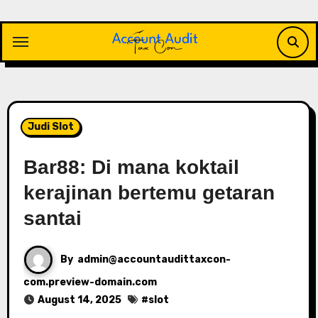
Skip
to
content
Judi Slot
Bar88: Di mana koktail
kerajinan bertemu getaran
santai
By
admin@accountaudittaxcon-
com.preview-domain.com
August 14, 2025
#
slot