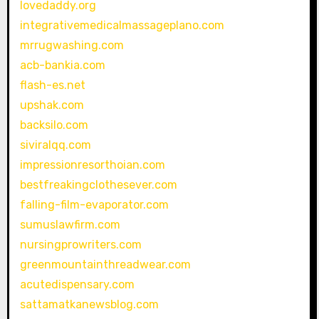
lovedaddy.org
integrativemedicalmassageplano.com
mrrugwashing.com
acb-bankia.com
flash-es.net
upshak.com
backsilo.com
siviralqq.com
impressionresorthoian.com
bestfreakingclothesever.com
falling-film-evaporator.com
sumuslawfirm.com
nursingprowriters.com
greenmountainthreadwear.com
acutedispensary.com
sattamatkanewsblog.com