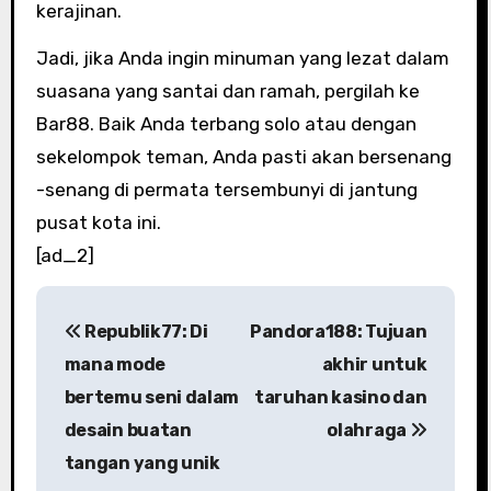
kerajinan.
Jadi, jika Anda ingin minuman yang lezat dalam
suasana yang santai dan ramah, pergilah ke
Bar88. Baik Anda terbang solo atau dengan
sekelompok teman, Anda pasti akan bersenang
-senang di permata tersembunyi di jantung
pusat kota ini.
[ad_2]
P
Republik77: Di
Pandora188: Tujuan
o
mana mode
akhir untuk
s
bertemu seni dalam
taruhan kasino dan
desain buatan
olahraga
t
tangan yang unik
n