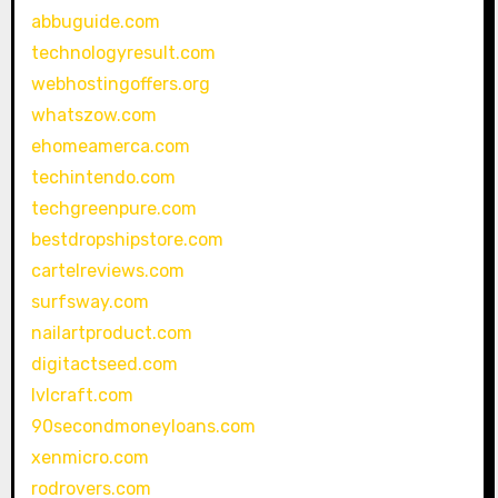
abbuguide.com
technologyresult.com
webhostingoffers.org
whatszow.com
ehomeamerca.com
techintendo.com
techgreenpure.com
bestdropshipstore.com
cartelreviews.com
surfsway.com
nailartproduct.com
digitactseed.com
lvlcraft.com
90secondmoneyloans.com
xenmicro.com
rodrovers.com