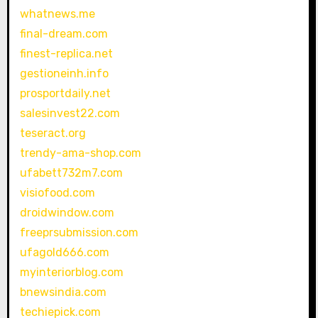
whatnews.me
final-dream.com
finest-replica.net
gestioneinh.info
prosportdaily.net
salesinvest22.com
teseract.org
trendy-ama-shop.com
ufabett732m7.com
visiofood.com
droidwindow.com
freeprsubmission.com
ufagold666.com
myinteriorblog.com
bnewsindia.com
techiepick.com