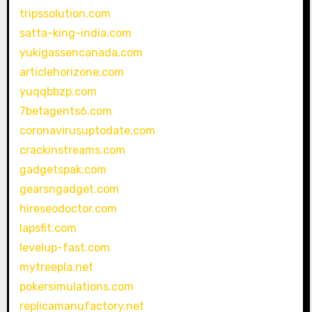
tripssolution.com
satta-king-india.com
yukigassencanada.com
articlehorizone.com
yuqqbbzp.com
7betagents6.com
coronavirusuptodate.com
crackinstreams.com
gadgetspak.com
gearsngadget.com
hireseodoctor.com
lapsfit.com
levelup-fast.com
mytreepla.net
pokersimulations.com
replicamanufactory.net