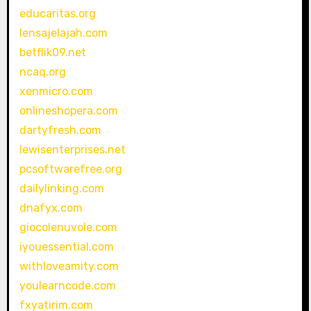
educaritas.org
lensajelajah.com
betflik09.net
ncaq.org
xenmicro.com
onlineshopera.com
dartyfresh.com
lewisenterprises.net
pcsoftwarefree.org
dailylinking.com
dnafyx.com
giocolenuvole.com
iyouessential.com
withloveamity.com
youlearncode.com
fxyatirim.com