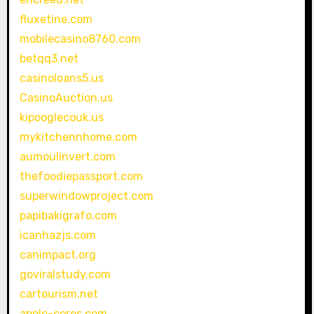
fluxetine.com
mobilecasino8760.com
betqq3.net
casinoloans5.us
CasinoAuction.us
kipooglecouk.us
mykitchennhome.com
aumoulinvert.com
thefoodiepassport.com
superwindowproject.com
papibakigrafo.com
icanhazjs.com
canimpact.org
goviralstudy.com
cartourism.net
apple-cores.com