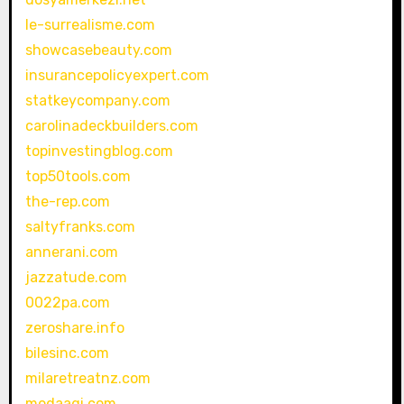
le-surrealisme.com
showcasebeauty.com
insurancepolicyexpert.com
statkeycompany.com
carolinadeckbuilders.com
topinvestingblog.com
top50tools.com
the-rep.com
saltyfranks.com
annerani.com
jazzatude.com
0022pa.com
zeroshare.info
bilesinc.com
milaretreatnz.com
modaagi.com