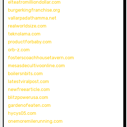
elteatromilliondollar.com
burgerkingfranchise.org
vallarpadathamma.net
realworldsize.com
teknolama.com
productforbaby.com
orb-z.com
fosterscoachhousetavern.com
mesasdecultivoonline.com
boilersnbits.com
latestviralpost.com
newfreearticle.com
blitzpowerusa.com
gardenofeaten.com
hycys05.com
onemoremilerunning.com