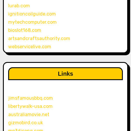
lurab.com
ignitioncoilguide.com
mytechcomputer.com
bioslot168.com
artsandcraftsauthority.com
webservicelive.com
Links
jimsfamousbbq.com
libertywalk-usa.com
australiamovie.net
gizmobird.co.uk
mp3djsong.com