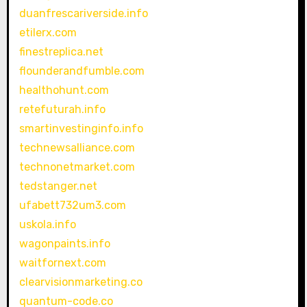
duanfrescariverside.info
etilerx.com
finestreplica.net
flounderandfumble.com
healthohunt.com
retefuturah.info
smartinvestinginfo.info
technewsalliance.com
technonetmarket.com
tedstanger.net
ufabett732um3.com
uskola.info
wagonpaints.info
waitfornext.com
clearvisionmarketing.co
quantum-code.co