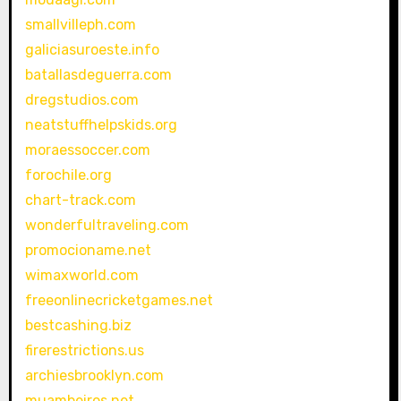
smallvilleph.com
galiciasuroeste.info
batallasdeguerra.com
dregstudios.com
neatstuffhelpskids.org
moraessoccer.com
forochile.org
chart-track.com
wonderfultraveling.com
promocioname.net
wimaxworld.com
freeonlinecricketgames.net
bestcashing.biz
firerestrictions.us
archiesbrooklyn.com
muambeiros.net