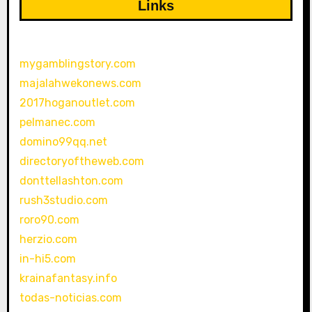
Links
mygamblingstory.com
majalahwekonews.com
2017hoganoutlet.com
pelmanec.com
domino99qq.net
directoryoftheweb.com
donttellashton.com
rush3studio.com
roro90.com
herzio.com
in-hi5.com
krainafantasy.info
todas-noticias.com