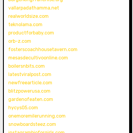
vallarpadathamma.net
realworldsize.com
teknolama.com
productforbaby.com
orb-z.com
fosterscoachhousetavern.com
mesasdecultivoonline.com
boilersnbits.com
latestviralpost.com
newfreearticle.com
blitzpowerusa.com
gardenofeaten.com
hycys05.com
onemoremilerunning.com
snowboardsteez.com
instagrambioforgirls.com