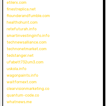
etilerx.com
finestreplica.net
flounderandfumble.com
healthohunt.com
retefuturah.info
smartinvestinginfo.info
technewsalliance.com
technonetmarket.com
tedstanger.net
ufabett732um3.com
uskola.info
wagonpaints.info
waitfornext.com
clearvisionmarketing.co
quantum-code.co
whatnews.me