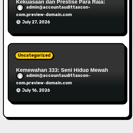
Kekuasaan dan Prestise Para Raja:
admin@accountaudittaxcon-
Menjelajahi Pengaruhnya terhadap
Masyarakat
com.preview-domain.com
July 27, 2026
Uncategorized
Kemewahan 333: Seni Hidup Mewah
admin@accountaudittaxcon-
dan Memanjakan Diri dalam Hal-Hal
yang Lebih Baik
com.preview-domain.com
July 16, 2026