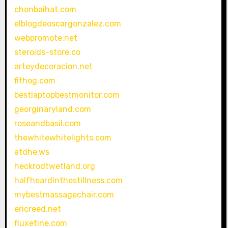
chonbaihat.com
elblogdeoscargonzalez.com
webpromote.net
steroids-store.co
arteydecoracion.net
fithog.com
bestlaptopbestmonitor.com
georginaryland.com
roseandbasil.com
thewhitewhitelights.com
atdhe.ws
heckrodtwetland.org
halfheardinthestillness.com
mybestmassagechair.com
ericreed.net
fluxetine.com