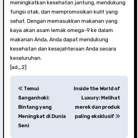
meningkatkan kesehatan jantung, mendukung
fungsi otak, dan mempromosikan kulit yang
sehat. Dengan memasukkan makanan yang
kaya akan asam lemak omega-9 ke dalam
makanan Anda, Anda dapat mendukung
kesehatan dan kesejahteraan Anda secara
keseluruhan.
[ad_2]
P
Temui
Inside the World of
o
Sanganhoki:
Luxury: Melihat
s
Bintang yang
merek dan produk
Meningkat di Dunia
paling eksklusif
t
Seni
n