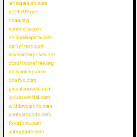
lensajelajah.com
betflik09.net
ncaq.org
xenmicro.com
onlineshopera.com
dartyfresh.com
lewisenterprises.net
pcsoftwarefree.org
dailylinking.com
dnafyx.com
giocolenuvole.com
iyouessential.com
withloveamity.com
youlearncode.com
fxyatirim.com
abbuguide.com