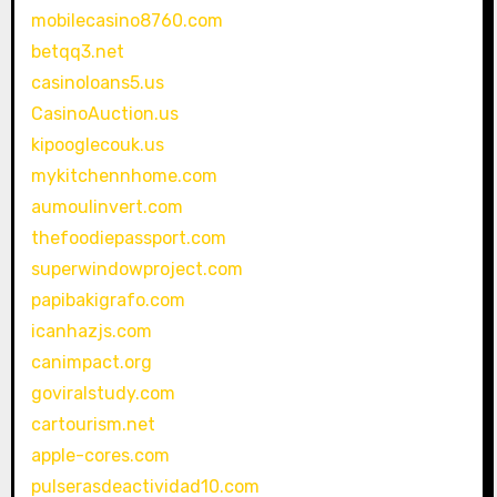
mobilecasino8760.com
betqq3.net
casinoloans5.us
CasinoAuction.us
kipooglecouk.us
mykitchennhome.com
aumoulinvert.com
thefoodiepassport.com
superwindowproject.com
papibakigrafo.com
icanhazjs.com
canimpact.org
goviralstudy.com
cartourism.net
apple-cores.com
pulserasdeactividad10.com