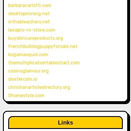
barbaracarlotti.com
desktopmining.net
inthebleachers.net
lexapro-rx-store.com
buyskincareproducts.org
frenchbulldogpuppyforsale.net
kogamasquid.com
themultiplicationtablechart.com
casinoglamour.org
dextercoin.io
christianarticledirectory.org
5homestyle.com
Links