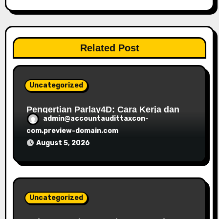
a
v
i
Related Post
g
Uncategorized
a
t
Pengertian Parlay4D: Cara Kerja dan
admin@accountaudittaxcon-
Yang Perlu Diketahui
i
com.preview-domain.com
August 5, 2026
o
n
Uncategorized