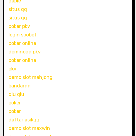
gaple
situs qq
situs qq
poker pkv
login sbobet
poker online
dominoqq pkv
poker online
pkv
demo slot mahjong
bandarqq
qiu qiu
poker
poker
daftar asikqq
demo slot maxwin