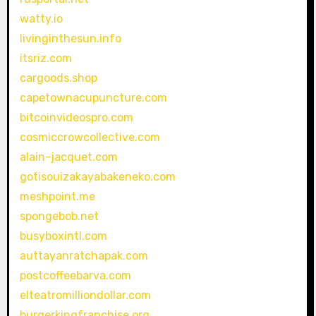
watty.io
livinginthesun.info
itsriz.com
cargoods.shop
capetownacupuncture.com
bitcoinvideospro.com
cosmiccrowcollective.com
alain-jacquet.com
gotisouizakayabakeneko.com
meshpoint.me
spongebob.net
busyboxintl.com
auttayanratchapak.com
postcoffeebarva.com
elteatromilliondollar.com
burgerkingfranchise.org