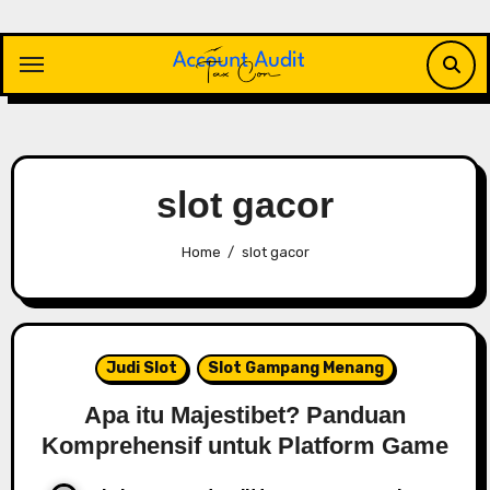
Skip
to
content
slot gacor
Home
slot gacor
Judi Slot
Slot Gampang Menang
Apa itu Majestibet? Panduan
Komprehensif untuk Platform Game