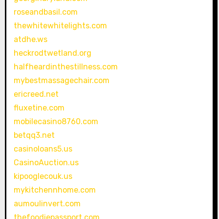
roseandbasil.com
thewhitewhitelights.com
atdhe.ws
heckrodtwetland.org
halfheardinthestillness.com
mybestmassagechair.com
ericreed.net
fluxetine.com
mobilecasino8760.com
betqq3.net
casinoloans5.us
CasinoAuction.us
kipooglecouk.us
mykitchennhome.com
aumoulinvert.com
thefoodiepassport.com