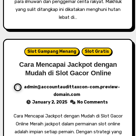
para ilmuwan dan penggemar cerita rakyat. Makhluk
yang sulit ditangkap ini dikatakan menghuni hutan
lebat di…
Slot Gampang Menang
Slot Gratis
Cara Mencapai Jackpot dengan
Mudah di Slot Gacor Online
admin@accountaudittaxcon-com.preview-
domain.com
January 2, 2025
No Comments
Cara Mencapai Jackpot dengan Mudah di Slot Gacor
Online Meraih jackpot dalam permainan slot online
adalah impian setiap pemain. Dengan strategi yang