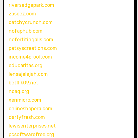
riversedgepark.com
zaseez.com
catchycrunch.com
nofaphub.com
nefertitingalls.com
patsyscreations.com
income4proof.com
educaritas.org
lensajelajah.com
betflik09.net
ncaq.org
xenmicro.com
onlineshopera.com
dartyfresh.com
lewisenterprises.net
pcsoftwarefree.org