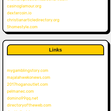
casinoglamour.org
dextercoin.io
christianarticledirectory.org
5homestyle.com
Links
mygamblingstory.com
majalahwekonews.com
2017hoganoutlet.com
pelmanec.com
domino99qq.net
directoryoftheweb.com