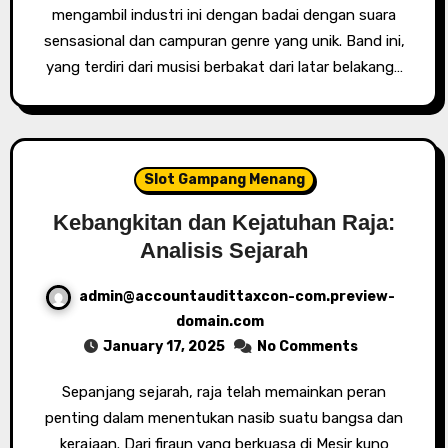
mengambil industri ini dengan badai dengan suara
sensasional dan campuran genre yang unik. Band ini,
yang terdiri dari musisi berbakat dari latar belakang…
Slot Gampang Menang
Kebangkitan dan Kejatuhan Raja:
Analisis Sejarah
admin@accountaudittaxcon-com.preview-
domain.com
January 17, 2025
No Comments
Sepanjang sejarah, raja telah memainkan peran
penting dalam menentukan nasib suatu bangsa dan
kerajaan. Dari firaun yang berkuasa di Mesir kuno