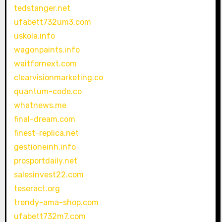
tedstanger.net
ufabett732um3.com
uskola.info
wagonpaints.info
waitfornext.com
clearvisionmarketing.co
quantum-code.co
whatnews.me
final-dream.com
finest-replica.net
gestioneinh.info
prosportdaily.net
salesinvest22.com
teseract.org
trendy-ama-shop.com
ufabett732m7.com