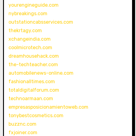
yourengineguide.com
nybreakings.com
outstationcabsservices.com
thekrtagy.com
xchangeindia.com
coolmicrotech.com
dreamhousehack.com
the-techteacher.com
automobilenews-online.com
fashionalltimes.com
totaldigitalforum.com
technoarmaan.com
empresasposicionamientoweb.com
tonybestcosmetics.com
buzznc.com
fxjoiner.com