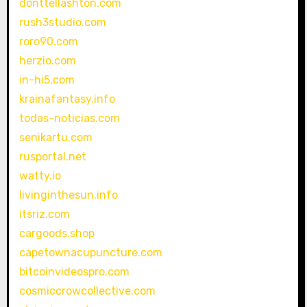
donttellashton.com
rush3studio.com
roro90.com
herzio.com
in-hi5.com
krainafantasy.info
todas-noticias.com
senikartu.com
rusportal.net
watty.io
livinginthesun.info
itsriz.com
cargoods.shop
capetownacupuncture.com
bitcoinvideospro.com
cosmiccrowcollective.com