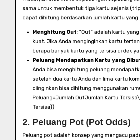
sama untuk membentuk tiga kartu sejenis (tri
dapat dihitung berdasarkan jumlah kartu yang t
Menghitung Out
: “Out” adalah kartu yan
kuat. Jika Anda menginginkan kartu terten
berapa banyak kartu yang tersisa di dek 
Peluang Mendapatkan Kartu yang Dib
Anda bisa menghitung peluang mendapatkan 
setelah dua kartu Anda dan lima kartu ko
diinginkan bisa dihitung menggunakan rum
Peluang=Jumlah OutJumlah Kartu Tersisa\t
Tersisa}}
2.
Peluang Pot (Pot Odds)
Peluang pot adalah konsep yang mengacu pada