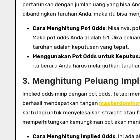
pertaruhkan dengan jumlah uang yang bisa An
dibandingkan taruhan Anda, maka itu bisa men
Cara Menghitung Pot Odds
: Misalnya, p
Maka pot odds Anda adalah 5:1. Jika pelua
taruhan adalah keputusan yang tepat.
Menggunakan Pot Odds untuk Keputus
itu berarti Anda harus melanjutkan taruhan. 
3.
Menghitung Peluang Impl
Implied odds mirip dengan pot odds, tetapi m
berhasil mendapatkan tangan
masterdomino
kartu lagi untuk menyelesaikan straight atau 
memperhitungkan kemungkinan pot akan mening
Cara Menghitung Implied Odds
: Ini ada