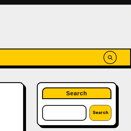
Search
Search