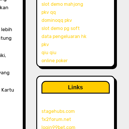
slot demo mahjong
hkan
pkv qq
dominoqq pkv
slot demo pg soft
lebih
data pengeluaran hk
itung
pkv
qiu qiu
ki,
online poker
yang
Links
 Kartu
stagehubs.com
1x2forum.net
login99bet.com