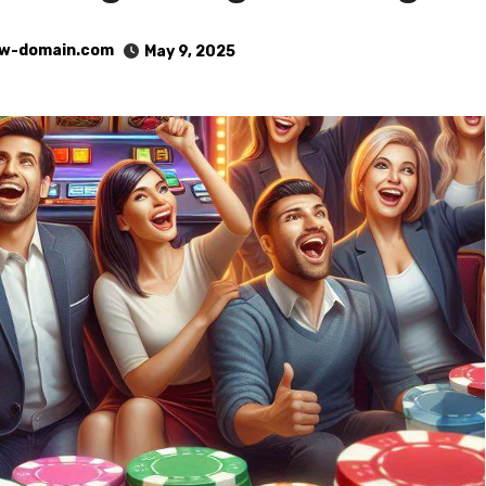
ew-domain.com
May 9, 2025