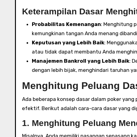
Keterampilan Dasar Menghi
Probabilitas Kemenangan
: Menghitung 
kemungkinan tangan Anda menang dibandi
Keputusan yang Lebih Baik
: Menggunak
atau tidak dapat membantu Anda menghinda
Manajemen Bankroll yang Lebih Baik
: 
dengan lebih bijak, menghindari taruhan y
Menghitung Peluang Da
Ada beberapa konsep dasar dalam poker yang 
efektif. Berikut adalah cara-cara dasar yang 
1.
Menghitung Peluang Men
Misalnya, Anda memiliki pasangan sepasang ka