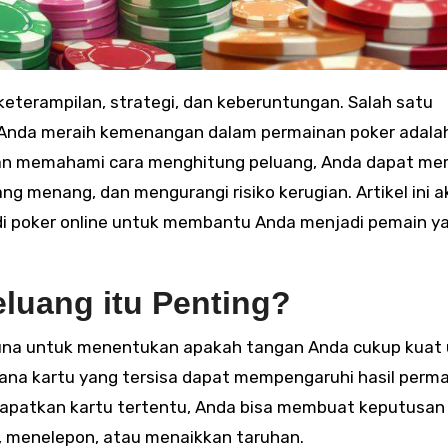
 Anda meraih kemenangan dalam permainan poker adala
an memahami cara menghitung peluang, Anda dapat m
g menang, dan mengurangi risiko kerugian. Artikel ini 
i poker online untuk membantu Anda menjadi pemain y
luang itu Penting?
guna untuk menentukan apakah tangan Anda cukup kuat
ana kartu yang tersisa dapat mempengaruhi hasil perma
patkan kartu tertentu, Anda bisa membuat keputusan
at, menelepon, atau menaikkan taruhan.