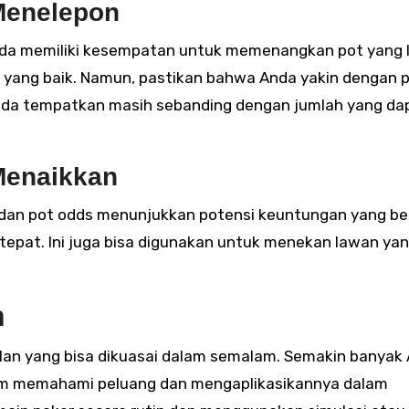
Menelepon
da memiliki kesempatan untuk memenangkan pot yang l
n yang baik. Namun, pastikan bahwa Anda yakin dengan 
da tempatkan masih sebanding dengan jumlah yang da
Menaikkan
 dan pot odds menunjukkan potensi keuntungan yang be
epat. Ini juga bisa digunakan untuk menekan lawan ya
n
lan yang bisa dikuasai dalam semalam. Semakin banyak
lam memahami peluang dan mengaplikasikannya dalam