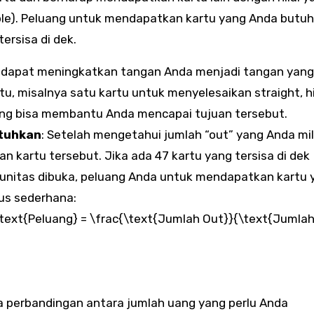
ple). Peluang untuk mendapatkan kartu yang Anda butu
ersisa di dek.
g dapat meningkatkan tangan Anda menjadi tangan yang 
tu, misalnya satu kartu untuk menyelesaikan straight, h
yang bisa membantu Anda mencapai tujuan tersebut.
utuhkan
: Setelah mengetahui jumlah “out” yang Anda mili
kartu tersebut. Jika ada 47 kartu yang tersisa di dek
munitas dibuka, peluang Anda untuk mendapatkan kartu 
us sederhana:
ext{Peluang} = \frac{\text{Jumlah Out}}{\text{Jumlah
 perbandingan antara jumlah uang yang perlu Anda